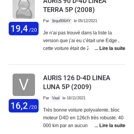
AURIS 90 D-4D LINEA
Par contre, les performances faibles, la
TERRA 5P
(2008)
boîte de vitesse change lentement les
vitesses et beaucoup plastiques à
Par
§rqu806AY
le 05/12/2021
l'intérieur, des bruits partout, mal fini en
19,4
/20
Je n'ai pas trouvé dans la liste la
gros.
version que j'ai eu c'était une Edge ,
cette voiture était de 2008 je l'ai
gardée 5ans et fait 150.000km avec .
Je faisais beaucoup d'autoroute à
cette époque pour aller au travail , je
AURIS 126 D-4D LINEA
n'ai jamais eu un seul souci avec ce
LUNA 5P
(2009)
véhicule , la seul panne à été une
panne de batterie la 5e années . Dès
Par
Vaal
le 16/11/2021
sa sortie d'usine j'en voulais une pour
16,2
/20
Très bonne voiture polyvalente, bloc
son disign . J'avais toujours roulé en
moteur D4D en 126ch très robuste. 40
Corolla 2.0 diesel me voilà au volant
000 km par an aucun problèmes, sauf,
d'une Auris 1.4 D4D un vrai régal une
bien vérifié les feux arrières sur les
tenue de route au top , un changement