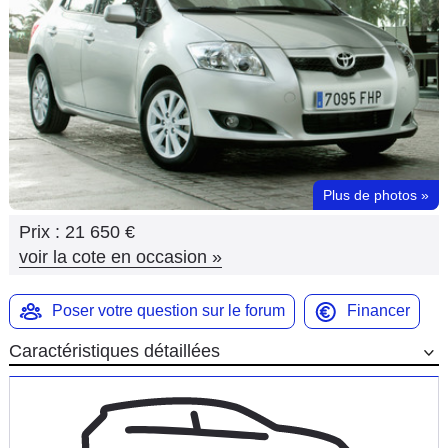
Flottes
Auto
Services
Forum
Plus de photos
»
Moto
Prix :
21 650 €
Marques
voir la cote en occasion
»
Poser votre question sur le forum
Financer
Caractéristiques détaillées