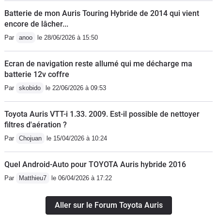
sur autoroute on use pas vraiment ces
Batterie de mon Auris Touring Hybride de 2014 qui vient
freins et son embrayage. Elle avait une
encore de lâcher...
consommation de 5,5L après avoir
Par
anoo
le 28/06/2026 à 15:50
roulé avec des moteur 2.0 et du 7/8L
au 100 cela change. L'intérieur les
Ecran de navigation reste allumé qui me décharge ma
tissues était de très bonne qualité , le
batterie 12v coffre
coffre de bonne taille et on avait droit à
Par
skobido
le 22/06/2026 à 09:53
une vrai roue de secours à cette
époque , un point fragile qu'il faut
Toyota Auris VTT-i 1.33. 2009. Est-il possible de nettoyer
souvent répéter quand on fait changer
filtres d'aération ?
ses pneus c'est le placement du cric ,
Par
Chojuan
le 15/04/2026 à 10:24
les garages on vite fait d'utiliser leur
gros cric et plie le bas de caisse avec
Quel Android-Auto pour TOYOTA Auris hybride 2016
comme résultat le bas de l'aile qui
Par
Matthieu7
le 06/04/2026 à 17:22
bouge , cela mais arrivé et c'est
passage en carrosserie , donc toujours
Aller sur le Forum Toyota Auris
bien prévenir a personne qui va vous