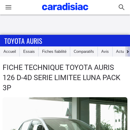
Connexion / Inscription
TOYOTA AURIS
Accueil
Accueil
Essais
Fiches fiabilité
Comparatifs
Avis
Actu
Actu
FICHE TECHNIQUE TOYOTA AURIS
Essais
126 D-4D SERIE LIMITEE LUNA PACK
Guide
3P
d'achat
Electriques
Utilitaires