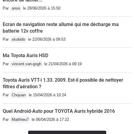
à la façon de rouler et des conditions
Par
anoo
le 28/06/2026 à 15:50
sur autoroute on use pas vraiment ces
freins et son embrayage. Elle avait une
Ecran de navigation reste allumé qui me décharge ma
consommation de 5,5L après avoir
batterie 12v coffre
roulé avec des moteur 2.0 et du 7/8L
Par
skobido
le 22/06/2026 à 09:53
au 100 cela change. L'intérieur les
tissues était de très bonne qualité , le
Ma Toyota Auris HSD
coffre de bonne taille et on avait droit à
Par
vincent.van-gogh
le 21/04/2026 à 09:19
une vrai roue de secours à cette
époque , un point fragile qu'il faut
Toyota Auris VTT-i 1.33. 2009. Est-il possible de nettoyer
souvent répéter quand on fait changer
filtres d'aération ?
ses pneus c'est le placement du cric ,
Par
Chojuan
le 15/04/2026 à 10:24
les garages on vite fait d'utiliser leur
gros cric et plie le bas de caisse avec
Quel Android-Auto pour TOYOTA Auris hybride 2016
comme résultat le bas de l'aile qui
Par
Matthieu7
le 06/04/2026 à 17:22
bouge , cela mais arrivé et c'est
passage en carrosserie , donc toujours