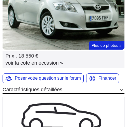
Flottes
Auto
Services
Forum
Plus de photos
»
Prix :
18 550 €
Moto
voir la cote en occasion
»
Marques
Poser votre question sur le forum
Financer
Caractéristiques détaillées