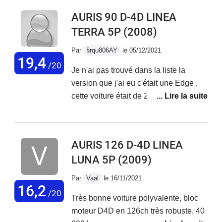
à garer et la consommation est bonne.
AURIS 90 D-4D LINEA
Par contre, les performances faibles, la
TERRA 5P
(2008)
boîte de vitesse change lentement les
vitesses et beaucoup plastiques à
Par
§rqu806AY
le 05/12/2021
l'intérieur, des bruits partout, mal fini en
19,4
/20
Je n'ai pas trouvé dans la liste la
gros.
version que j'ai eu c'était une Edge ,
cette voiture était de 2008 je l'ai
gardée 5ans et fait 150.000km avec .
Je faisais beaucoup d'autoroute à
cette époque pour aller au travail , je
AURIS 126 D-4D LINEA
n'ai jamais eu un seul souci avec ce
LUNA 5P
(2009)
véhicule , la seul panne à été une
panne de batterie la 5e années . Dès
Par
Vaal
le 16/11/2021
sa sortie d'usine j'en voulais une pour
16,2
/20
Très bonne voiture polyvalente, bloc
son disign . J'avais toujours roulé en
moteur D4D en 126ch très robuste. 40
Corolla 2.0 diesel me voilà au volant