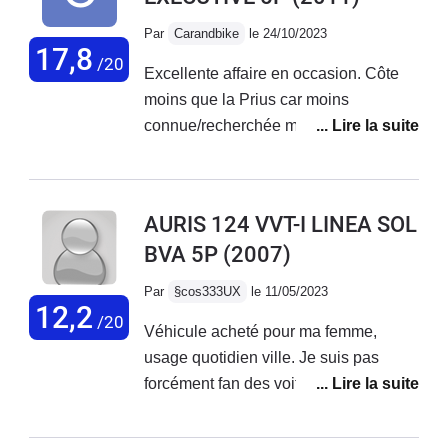
Par
Carandbike
le 24/10/2023
17,8
/20
Excellente affaire en occasion. Côte
moins que la Prius car moins
connue/recherchée mais tout aussi
fiable. J'ai prise la mienne à 8500€
avec 180k km, elle en a 200k à
présent.Le châssis et la tenue de route
AURIS 124 VVT-I LINEA SOL
est même meilleure, seul hic la
BVA 5P
(2007)
batterie qui rogne un peu le coffre.
Conso moyenne de 5.5L mixte en
Par
§cos333UX
le 11/05/2023
SP98, avec mon kit éthanol biomotors
12,2
/20
Véhicule acheté pour ma femme,
je suis à 6.5L en mixte 7.5L sur
usage quotidien ville. Je suis pas
autoroute. Un coût d'utilisation
forcément fan des voitures japonaises,
imbattable si l'on prend en compte
mais elle a trouvé bien cette voiture.
l'achat 8500€ + le kit 1000€.Je
Véhicule interesant pour la ville, facile
recommande.