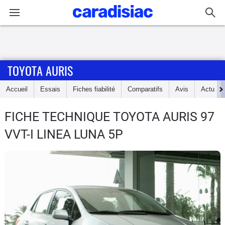
Connexion / Inscription
TOYOTA AURIS
Accueil
Accueil
Essais
Fiches fiabilité
Comparatifs
Avis
Actu
Actu
FICHE TECHNIQUE TOYOTA AURIS
97
Essais
VVT-I LINEA LUNA 5P
Guide
d'achat
Electriques
Utilitaires