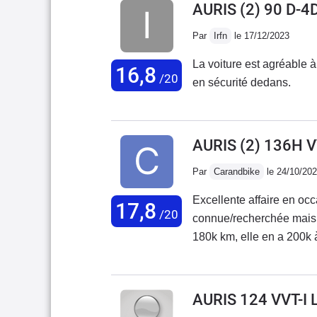
AURIS (2) 90 D-4
Par
Irfn
le 17/12/2023
La voiture est agréable à
16,8
/20
en sécurité dedans.
AURIS (2) 136H 
Par
Carandbike
le 24/10/20
Excellente affaire en oc
17,8
/20
connue/recherchée mais t
180k km, elle en a 200k 
meilleure, seul hic la ba
5.5L mixte en SP98, avec
sur autoroute. Un coût d'
AURIS 124 VVT-I 
8500€ + le kit 1000€.Je