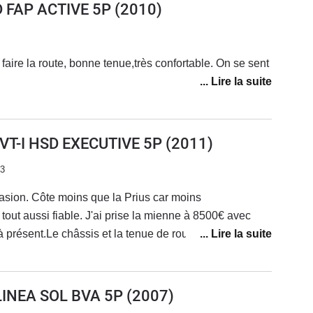
D FAP ACTIVE 5P
(2010)
 faire la route, bonne tenue,très confortable. On se sent
VVT-I HSD EXECUTIVE 5P
(2011)
23
casion. Côte moins que la Prius car moins
out aussi fiable. J'ai prise la mienne à 8500€ avec
à présent.Le châssis et la tenue de route est même
tterie qui rogne un peu le coffre. Conso moyenne de
 mon kit éthanol biomotors je suis à 6.5L en mixte 7.5L
utilisation imbattable si l'on prend en compte l'achat
LINEA SOL BVA 5P
(2007)
 recommande.