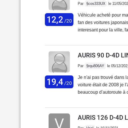
Par
§cos333UX
le 11/05/20
Véhicule acheté pour ma 
12,2
/20
fan des voitures japonais
interesant pour la ville,
les performances faibles,
beaucoup plastiques à l'in
AURIS 90 D-4D L
Par
§rqu806AY
le 05/12/202
Je n'ai pas trouvé dans la
19,4
/20
voiture était de 2008 je l
beaucoup d'autoroute à ce
seul souci avec ce véhicu
années . Dès sa sortie d'
roulé en Corolla 2.0 dies
AURIS 126 D-4D 
une tenue de route au to