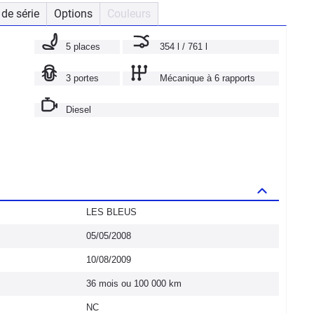
de série
Options
Couleurs
5 places
354 l / 761 l
3 portes
Mécanique à 6 rapports
Diesel
LES BLEUS
05/05/2008
10/08/2009
36 mois ou 100 000 km
NC