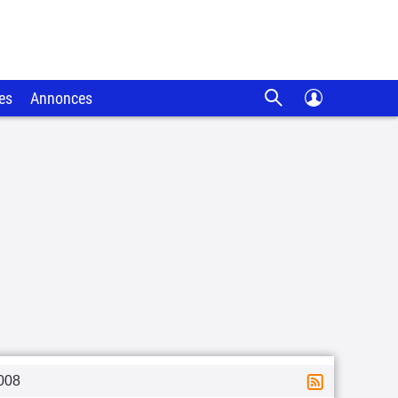
es
Annonces
008