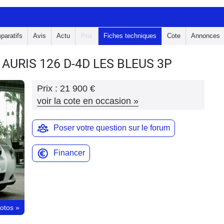
paratifs
Avis
Actu
Prix
Fiches techniques
Cote
Annonces
 AURIS
126 D-4D LES BLEUS 3P
Prix :
21 900 €
voir la cote en occasion
»
Poser votre question sur le forum
Financer
hotos
»