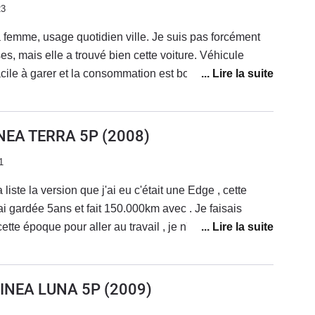
23
femme, usage quotidien ville. Je suis pas forcément
es, mais elle a trouvé bien cette voiture. Véhicule
 facile à garer et la consommation est bonne. Par contre,
 la boîte de vitesse change lentement les vitesses et
térieur, des bruits partout, mal fini en gros.
INEA TERRA 5P
(2008)
1
 liste la version que j'ai eu c'était une Edge , cette
'ai gardée 5ans et fait 150.000km avec . Je faisais
tte époque pour aller au travail , je n'ai jamais eu un
le , la seul panne à été une panne de batterie la 5e
usine j'en voulais une pour son disign . J'avais toujours
el me voilà au volant d'une Auris 1.4 D4D un vrai régal
LINEA LUNA 5P
(2009)
p , un changement de vitesse surélevé qui tombe dans