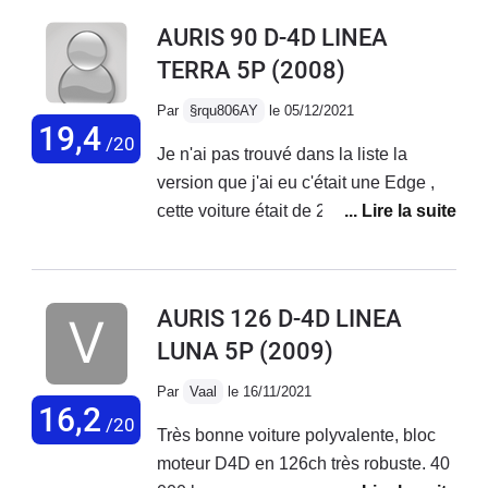
à garer et la consommation est bonne.
AURIS 90 D-4D LINEA
Par contre, les performances faibles, la
TERRA 5P
(2008)
boîte de vitesse change lentement les
vitesses et beaucoup plastiques à
Par
§rqu806AY
le 05/12/2021
l'intérieur, des bruits partout, mal fini en
19,4
/20
Je n'ai pas trouvé dans la liste la
gros.
version que j'ai eu c'était une Edge ,
cette voiture était de 2008 je l'ai
gardée 5ans et fait 150.000km avec .
Je faisais beaucoup d'autoroute à
cette époque pour aller au travail , je
AURIS 126 D-4D LINEA
n'ai jamais eu un seul souci avec ce
LUNA 5P
(2009)
véhicule , la seul panne à été une
panne de batterie la 5e années . Dès
Par
Vaal
le 16/11/2021
sa sortie d'usine j'en voulais une pour
16,2
/20
Très bonne voiture polyvalente, bloc
son disign . J'avais toujours roulé en
moteur D4D en 126ch très robuste. 40
Corolla 2.0 diesel me voilà au volant