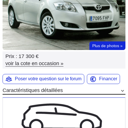
Flottes
Auto
Services
Forum
Plus de photos
»
Prix :
17 300 €
Moto
voir la cote en occasion
»
Marques
Poser votre question sur le forum
Financer
Caractéristiques détaillées