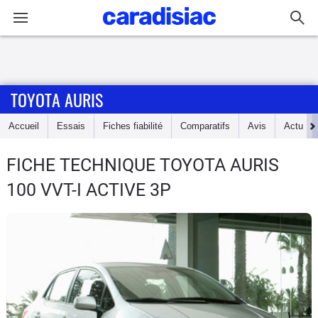
Connexion / Inscription
TOYOTA AURIS
Accueil
Accueil
Essais
Fiches fiabilité
Comparatifs
Avis
Actu
Actu
FICHE TECHNIQUE TOYOTA AURIS
Essais
100 VVT-I ACTIVE 3P
Guide
d'achat
Electriques
Utilitaires