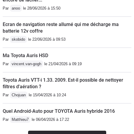
à la façon de rouler et des conditions
Par
anoo
le 28/06/2026 à 15:50
sur autoroute on use pas vraiment ces
freins et son embrayage. Elle avait une
Ecran de navigation reste allumé qui me décharge ma
consommation de 5,5L après avoir
batterie 12v coffre
roulé avec des moteur 2.0 et du 7/8L
Par
skobido
le 22/06/2026 à 09:53
au 100 cela change. L'intérieur les
tissues était de très bonne qualité , le
Ma Toyota Auris HSD
coffre de bonne taille et on avait droit à
Par
vincent.van-gogh
le 21/04/2026 à 09:19
une vrai roue de secours à cette
époque , un point fragile qu'il faut
Toyota Auris VTT-i 1.33. 2009. Est-il possible de nettoyer
souvent répéter quand on fait changer
filtres d'aération ?
ses pneus c'est le placement du cric ,
Par
Chojuan
le 15/04/2026 à 10:24
les garages on vite fait d'utiliser leur
gros cric et plie le bas de caisse avec
Quel Android-Auto pour TOYOTA Auris hybride 2016
comme résultat le bas de l'aile qui
Par
Matthieu7
le 06/04/2026 à 17:22
bouge , cela mais arrivé et c'est
passage en carrosserie , donc toujours