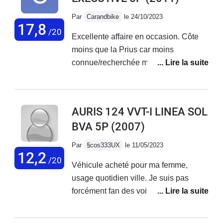
Par
Carandbike
le 24/10/2023
17,8
/20
Excellente affaire en occasion. Côte
moins que la Prius car moins
connue/recherchée mais tout aussi
fiable. J'ai prise la mienne à 8500€
avec 180k km, elle en a 200k à
présent.Le châssis et la tenue de route
AURIS 124 VVT-I LINEA SOL
est même meilleure, seul hic la
BVA 5P
(2007)
batterie qui rogne un peu le coffre.
Conso moyenne de 5.5L mixte en
Par
§cos333UX
le 11/05/2023
SP98, avec mon kit éthanol biomotors
12,2
/20
Véhicule acheté pour ma femme,
je suis à 6.5L en mixte 7.5L sur
usage quotidien ville. Je suis pas
autoroute. Un coût d'utilisation
forcément fan des voitures japonaises,
imbattable si l'on prend en compte
mais elle a trouvé bien cette voiture.
l'achat 8500€ + le kit 1000€.Je
Véhicule interesant pour la ville, facile
recommande.