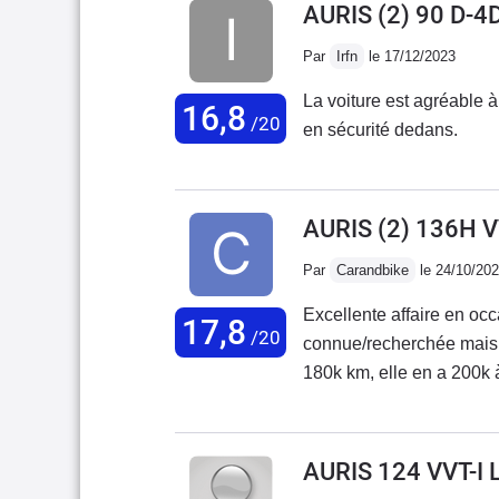
AURIS (2) 90 D-4
Par
Irfn
le 17/12/2023
La voiture est agréable à
16,8
/20
en sécurité dedans.
AURIS (2) 136H 
Par
Carandbike
le 24/10/20
Excellente affaire en oc
17,8
/20
connue/recherchée mais t
180k km, elle en a 200k 
meilleure, seul hic la ba
5.5L mixte en SP98, avec
sur autoroute. Un coût d'
AURIS 124 VVT-I 
8500€ + le kit 1000€.Je