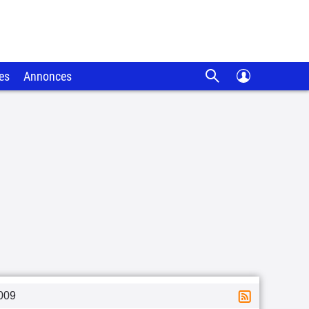
es
Annonces
009