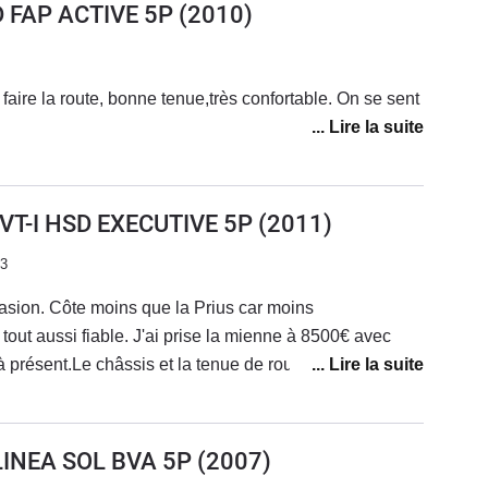
D FAP ACTIVE 5P
(2010)
 faire la route, bonne tenue,très confortable. On se sent
VVT-I HSD EXECUTIVE 5P
(2011)
23
casion. Côte moins que la Prius car moins
out aussi fiable. J'ai prise la mienne à 8500€ avec
à présent.Le châssis et la tenue de route est même
tterie qui rogne un peu le coffre. Conso moyenne de
 mon kit éthanol biomotors je suis à 6.5L en mixte 7.5L
utilisation imbattable si l'on prend en compte l'achat
LINEA SOL BVA 5P
(2007)
 recommande.