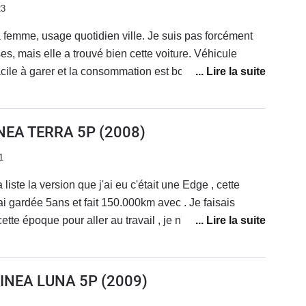
23
femme, usage quotidien ville. Je suis pas forcément
es, mais elle a trouvé bien cette voiture. Véhicule
 facile à garer et la consommation est bonne. Par contre,
 la boîte de vitesse change lentement les vitesses et
térieur, des bruits partout, mal fini en gros.
INEA TERRA 5P
(2008)
1
 liste la version que j'ai eu c'était une Edge , cette
'ai gardée 5ans et fait 150.000km avec . Je faisais
tte époque pour aller au travail , je n'ai jamais eu un
le , la seul panne à été une panne de batterie la 5e
usine j'en voulais une pour son disign . J'avais toujours
el me voilà au volant d'une Auris 1.4 D4D un vrai régal
LINEA LUNA 5P
(2009)
p , un changement de vitesse surélevé qui tombe dans