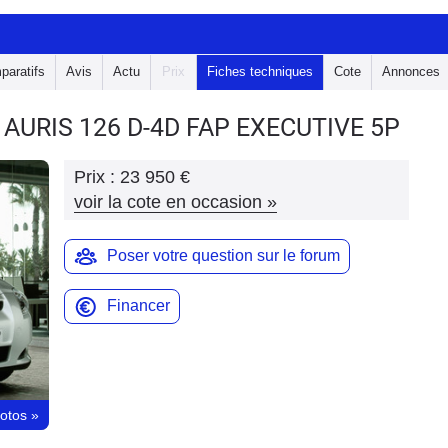
paratifs
Avis
Actu
Prix
Fiches techniques
Cote
Annonces
 AURIS
126 D-4D FAP EXECUTIVE 5P
Prix :
23 950 €
voir la cote en occasion
»
Poser votre question sur le forum
Financer
hotos
»