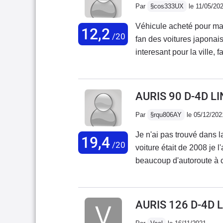
Par
§cos333UX
le 11/05/20
Véhicule acheté pour ma 
12,2
/20
fan des voitures japonais
interesant pour la ville,
les performances faibles,
beaucoup plastiques à l'in
AURIS 90 D-4D L
Par
§rqu806AY
le 05/12/202
Je n'ai pas trouvé dans la
19,4
/20
voiture était de 2008 je l
beaucoup d'autoroute à ce
seul souci avec ce véhicu
années . Dès sa sortie d'
roulé en Corolla 2.0 dies
AURIS 126 D-4D 
une tenue de route au to