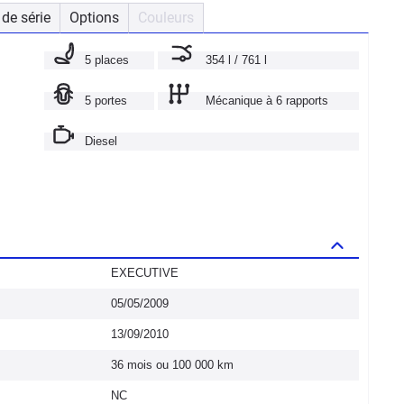
de série
Options
Couleurs
5 places
354 l / 761 l
5 portes
Mécanique à 6 rapports
Diesel
EXECUTIVE
05/05/2009
13/09/2010
36 mois ou 100 000 km
NC