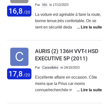
Par
Irfn
le 17/12/2023
16,8
/20
La voiture est agréable à faire la route,
bonne tenue,très confortable. On se
sent en sécurité dedans.
AURIS (2) 136H VVT-I HSD
EXECUTIVE 5P
(2011)
Par
Carandbike
le 24/10/2023
17,8
/20
Excellente affaire en occasion. Côte
moins que la Prius car moins
connue/recherchée mais tout aussi
fiable. J'ai prise la mienne à 8500€
avec 180k km, elle en a 200k à
présent.Le châssis et la tenue de route