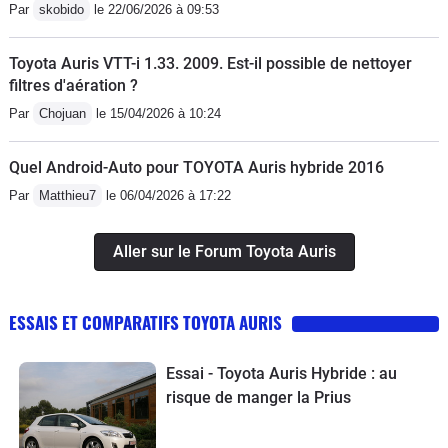
Par
skobido
le 22/06/2026 à 09:53
une vrai roue de secours à cette
époque , un point fragile qu'il faut
Toyota Auris VTT-i 1.33. 2009. Est-il possible de nettoyer
souvent répéter quand on fait changer
filtres d'aération ?
ses pneus c'est le placement du cric ,
Par
Chojuan
le 15/04/2026 à 10:24
les garages on vite fait d'utiliser leur
gros cric et plie le bas de caisse avec
Quel Android-Auto pour TOYOTA Auris hybride 2016
comme résultat le bas de l'aile qui
Par
Matthieu7
le 06/04/2026 à 17:22
bouge , cela mais arrivé et c'est
passage en carrosserie , donc toujours
Aller sur le Forum Toyota Auris
bien prévenir a personne qui va vous
changer vos pneus.
ESSAIS ET COMPARATIFS TOYOTA AURIS
Essai - Toyota Auris Hybride : au
risque de manger la Prius