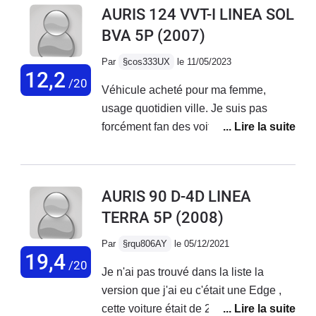
AURIS 124 VVT-I LINEA SOL
est même meilleure, seul hic la
BVA 5P
(2007)
batterie qui rogne un peu le coffre.
Conso moyenne de 5.5L mixte en
Par
§cos333UX
le 11/05/2023
SP98, avec mon kit éthanol biomotors
12,2
/20
Véhicule acheté pour ma femme,
je suis à 6.5L en mixte 7.5L sur
usage quotidien ville. Je suis pas
autoroute. Un coût d'utilisation
forcément fan des voitures japonaises,
imbattable si l'on prend en compte
mais elle a trouvé bien cette voiture.
l'achat 8500€ + le kit 1000€.Je
Véhicule interesant pour la ville, facile
recommande.
à garer et la consommation est bonne.
AURIS 90 D-4D LINEA
Par contre, les performances faibles, la
TERRA 5P
(2008)
boîte de vitesse change lentement les
vitesses et beaucoup plastiques à
Par
§rqu806AY
le 05/12/2021
l'intérieur, des bruits partout, mal fini en
19,4
/20
Je n'ai pas trouvé dans la liste la
gros.
version que j'ai eu c'était une Edge ,
cette voiture était de 2008 je l'ai