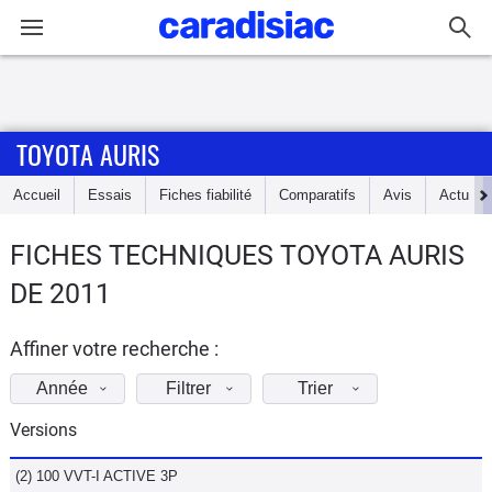
Connexion / Inscription
TOYOTA AURIS
Accueil
Accueil
Essais
Fiches fiabilité
Comparatifs
Avis
Actu
Actu
FICHES TECHNIQUES TOYOTA AURIS
Essais
DE 2011
Guide
d'achat
Affiner votre recherche :
Année
Filtrer
Trier
Electriques
Versions
Utilitaires
(2) 100 VVT-I ACTIVE 3P