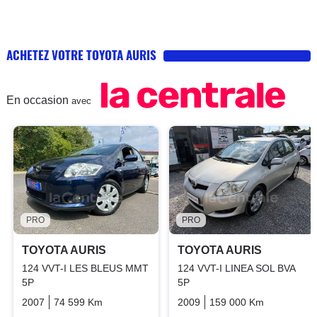
ACHETEZ VOTRE TOYOTA AURIS
En occasion
avec
PRO
PRO
TOYOTA AURIS
TOYOTA AURIS
124 VVT-I LES BLEUS MMT
124 VVT-I LINEA SOL BVA
5P
5P
2007
74 599 Km
Automatique
Essence
2009
159 000 Km
Automati