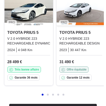
PRO
PRO
TOYOTA PRIUS 5
TOYOTA PRIUS 5
V 2.0 HYBRIDE 223
V 2.0 HYBRIDE 223
RECHARGEABLE DYNAMIC
RECHARGEABLE DESIGN
2024
4 048 Km
Automatique
Hybrid_essence_electric
2023
30 447 Km
Automatiq
28 499 €
31 490 €
Très bonne affaire
Offre équitable
Garantie 36 mois
Garantie 12 mois