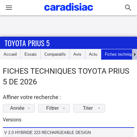
Connexion / Inscription
TOYOTA PRIUS 5
Accueil
Accueil
Essais
Comparatifs
Avis
Actu
Fiches technique
Actu
FICHES TECHNIQUES TOYOTA PRIUS
Essais
5 DE 2026
Guide
d'achat
Affiner votre recherche :
Année
Filtrer
Trier
Electriques
Versions
Utilitaires
V 2.0 HYBRIDE 223 RECHARGEABLE DESIGN