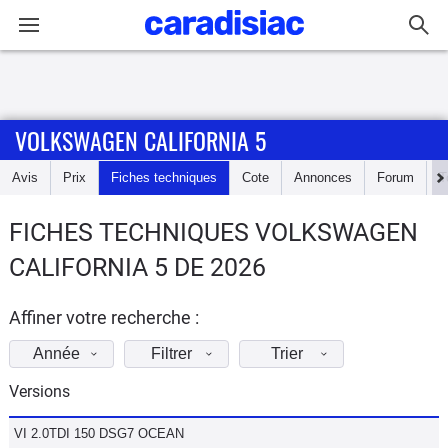
Connexion / Inscription
VOLKSWAGEN CALIFORNIA 5
Accueil
Avis
Prix
Fiches techniques
Cote
Annonces
Forum
T
Actu
FICHES TECHNIQUES VOLKSWAGEN
Essais
CALIFORNIA 5 DE 2026
Guide
d'achat
Affiner votre recherche :
Année
Filtrer
Trier
Electriques
Versions
Utilitaires
VI 2.0TDI 150 DSG7 OCEAN