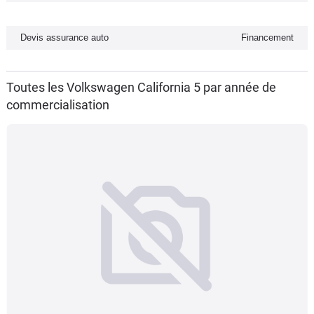
Flottes
Auto
Devis assurance auto
Financement
Services
Toutes les Volkswagen California 5 par année de
commercialisation
Forum
Moto
Marques