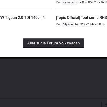
Par
serialpyro
le 05/08/2026 à 09:
VW Tiguan 2.0 TDI 140ch,4
[Topic Officiel] Tout sur le RN
Par
SlyYou
le 03/08/2026 à 20:06
Aller sur le Forum Volkswagen