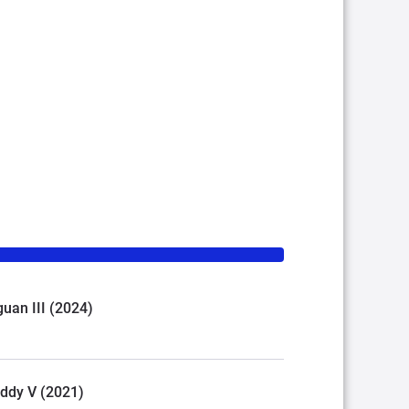
guan III (2024)
addy V (2021)