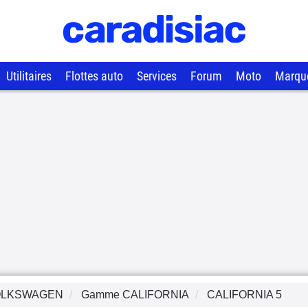
Utilitaires
Flottes auto
Services
Forum
Moto
Marqu
OLKSWAGEN
Gamme
CALIFORNIA
CALIFORNIA 5