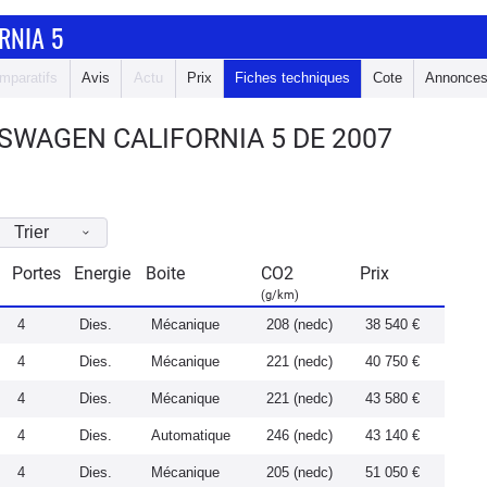
RNIA 5
mparatifs
Avis
Actu
Prix
Fiches techniques
Cote
Annonce
SWAGEN CALIFORNIA 5 DE 2007
Trier
Portes
Energie
Boite
CO2
Prix
(g/km)
4
Dies.
Mécanique
208 (nedc)
38 540 €
4
Dies.
Mécanique
221 (nedc)
40 750 €
4
Dies.
Mécanique
221 (nedc)
43 580 €
4
Dies.
Automatique
246 (nedc)
43 140 €
4
Dies.
Mécanique
205 (nedc)
51 050 €