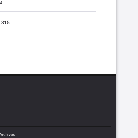
34
S 315
Archives