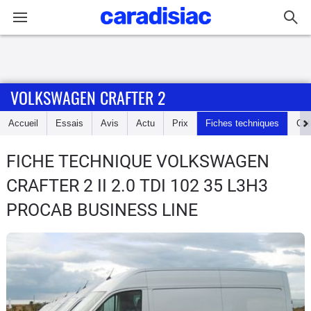
Connexion / Inscription
VOLKSWAGEN CRAFTER 2
Accueil
Accueil
Essais
Avis
Actu
Prix
Fiches techniques
Cot
Actu
FICHE TECHNIQUE VOLKSWAGEN
Essais
CRAFTER 2
II 2.0 TDI 102 35 L3H3
Guide
PROCAB BUSINESS LINE
d'achat
Electriques
Utilitaires