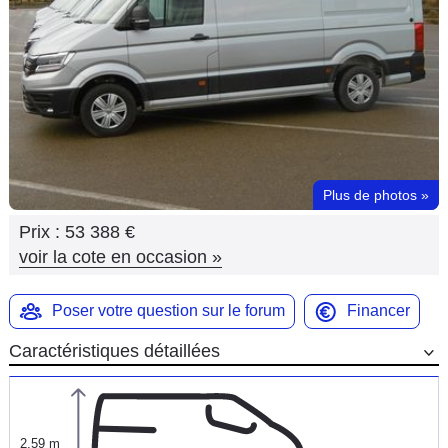
Flottes
Auto
Services
Forum
Plus de photos
»
Moto
Prix :
53 388 €
Marques
voir la cote en occasion
»
Poser votre question sur le forum
Financer
Caractéristiques détaillées
2,59 m