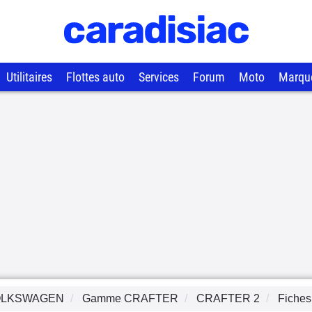
Utilitaires
Flottes auto
Services
Forum
Moto
Marqu
OLKSWAGEN
Gamme
CRAFTER
CRAFTER 2
Fiches