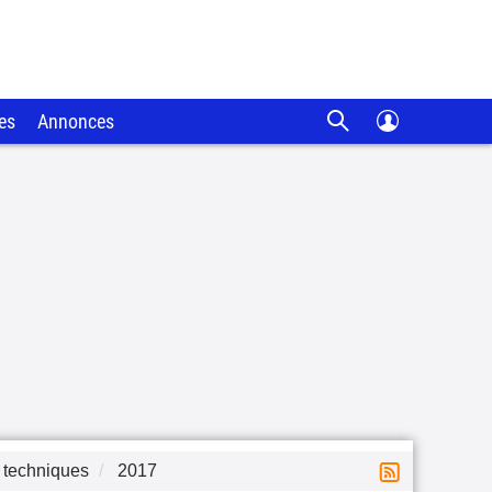
es
Annonces
 techniques
2017