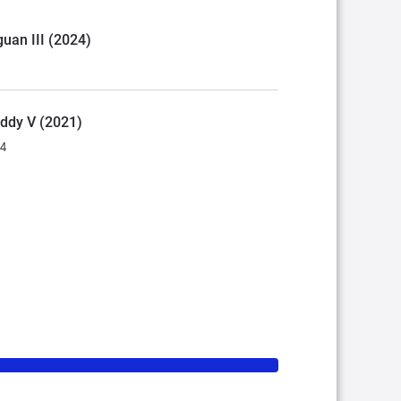
guan III (2024)
addy V (2021)
34