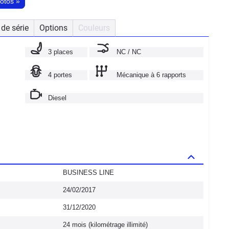
hotos
»
de série
Options
Couleurs
3 places
NC / NC
4 portes
Mécanique à 6 rapports
Diesel
BUSINESS LINE
24/02/2017
31/12/2020
24 mois (kilométrage illimité)