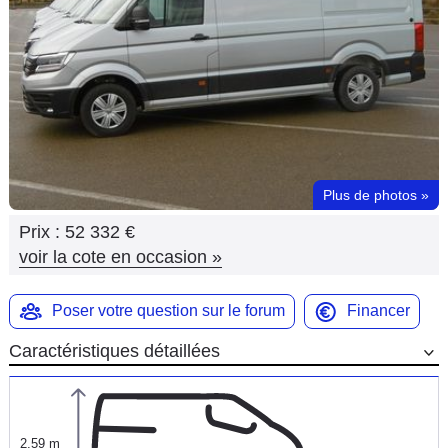
Flottes
Auto
Services
Forum
Plus de photos
»
Moto
Prix :
52 332 €
Marques
voir la cote en occasion
»
Poser votre question sur le forum
Financer
Caractéristiques détaillées
2,59 m