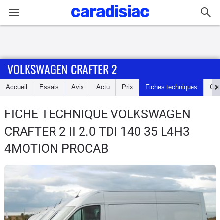
Connexion / Inscription
VOLKSWAGEN CRAFTER 2
Accueil
Accueil
Essais
Avis
Actu
Prix
Fiches techniques
Cot
Actu
FICHE TECHNIQUE VOLKSWAGEN
Essais
CRAFTER 2
II 2.0 TDI 140 35 L4H3
Guide
4MOTION PROCAB
d'achat
Electriques
Utilitaires