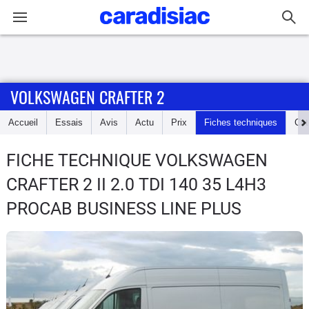
Connexion / Inscription
VOLKSWAGEN CRAFTER 2
Accueil
Accueil
Essais
Avis
Actu
Prix
Fiches techniques
Cot
Actu
FICHE TECHNIQUE VOLKSWAGEN
Essais
CRAFTER 2
II 2.0 TDI 140 35 L4H3
Guide
PROCAB BUSINESS LINE PLUS
d'achat
Electriques
Utilitaires