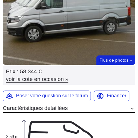
Flottes
Auto
Services
Forum
Plus de photos
»
Moto
Prix :
58 344 €
Marques
voir la cote en occasion
»
Poser votre question sur le forum
Financer
Caractéristiques détaillées
2,59 m