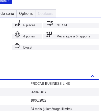
hotos
»
de série
Options
Couleurs
6 places
NC / NC
4 portes
Mécanique à 6 rapports
Diesel
PROCAB BUSINESS LINE
26/04/2017
18/03/2022
24 mois (kilométrage illimité)