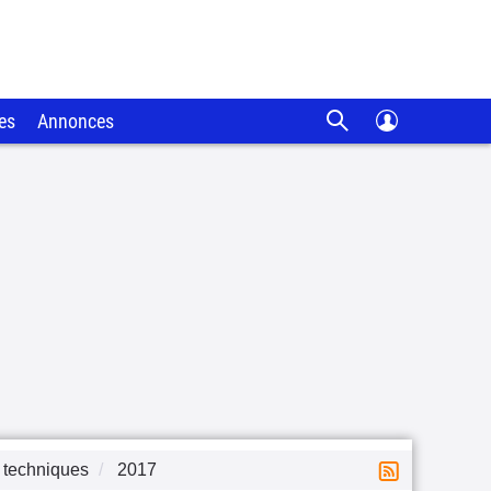
es
Annonces
 techniques
2017