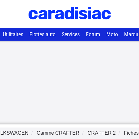
Utilitaires
Flottes auto
Services
Forum
Moto
Marqu
OLKSWAGEN
Gamme
CRAFTER
CRAFTER 2
Fiches