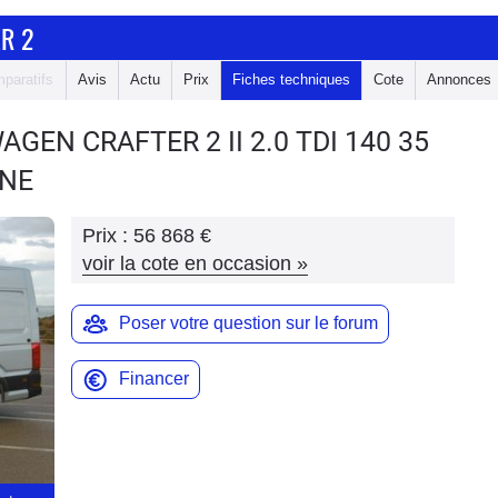
R 2
paratifs
Avis
Actu
Prix
Fiches techniques
Cote
Annonces
WAGEN CRAFTER 2
II 2.0 TDI 140 35
INE
Prix :
56 868 €
voir la cote en occasion
»
Poser votre question sur le forum
Financer