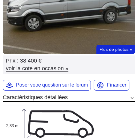
Flottes
Auto
Services
Forum
Plus de photos
»
Prix :
38 400 €
Moto
voir la cote en occasion
»
Marques
Poser votre question sur le forum
Financer
Caractéristiques détaillées
2,33 m