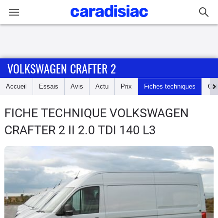
Connexion / Inscription
VOLKSWAGEN CRAFTER 2
Accueil
Accueil
Essais
Avis
Actu
Prix
Fiches techniques
Cot
Actu
FICHE TECHNIQUE VOLKSWAGEN
Essais
CRAFTER 2
II 2.0 TDI 140 L3
Guide
d'achat
Electriques
Utilitaires