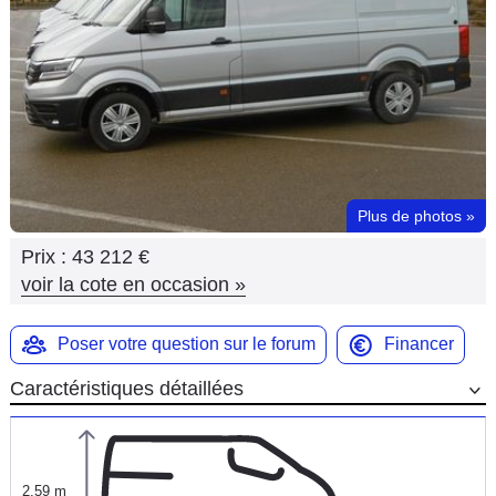
Flottes
Auto
Services
Forum
Plus de photos
»
Moto
Prix :
43 212 €
Marques
voir la cote en occasion
»
Poser votre question sur le forum
Financer
Caractéristiques détaillées
2,59 m