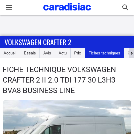
Connexion / Inscription
VOLKSWAGEN CRAFTER 2
Accueil
Accueil
Essais
Avis
Actu
Prix
Fiches techniques
Cot
Actu
FICHE TECHNIQUE VOLKSWAGEN
Essais
CRAFTER 2
II 2.0 TDI 177 30 L3H3
Guide
BVA8 BUSINESS LINE
d'achat
Electriques
Utilitaires