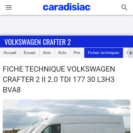
Connexion / Inscription
VOLKSWAGEN CRAFTER 2
Accueil
Accueil
Essais
Avis
Actu
Prix
Fiches techniques
Cot
Actu
FICHE TECHNIQUE VOLKSWAGEN
Essais
CRAFTER 2
II 2.0 TDI 177 30 L3H3
Guide
BVA8
d'achat
Electriques
Utilitaires