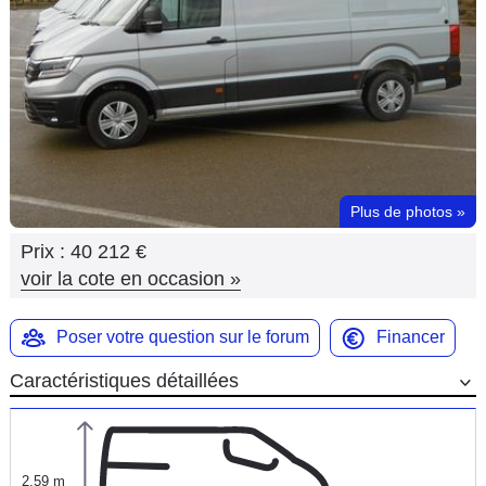
Flottes
Auto
Services
Forum
Plus de photos
»
Moto
Prix :
40 212 €
Marques
voir la cote en occasion
»
Poser votre question sur le forum
Financer
Caractéristiques détaillées
2,59 m