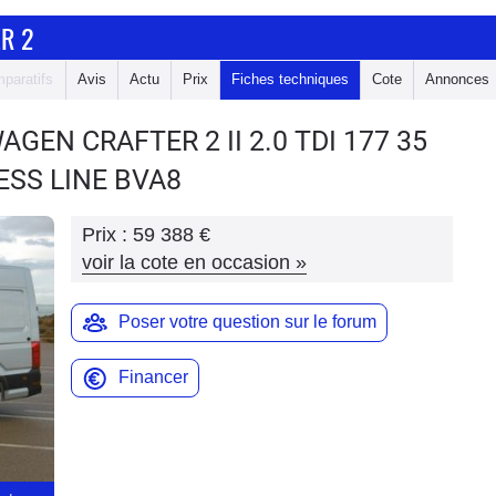
R 2
paratifs
Avis
Actu
Prix
Fiches techniques
Cote
Annonces
WAGEN CRAFTER 2
II 2.0 TDI 177 35
ESS LINE BVA8
Prix :
59 388 €
voir la cote en occasion
»
Poser votre question sur le forum
Financer