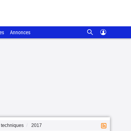
es
Annonces
 techniques
2017