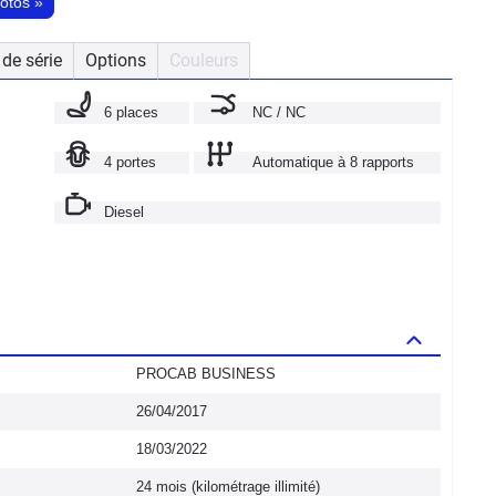
hotos
»
de série
Options
Couleurs
6 places
NC / NC
4 portes
Automatique à 8 rapports
Diesel
PROCAB BUSINESS
26/04/2017
18/03/2022
24 mois (kilométrage illimité)