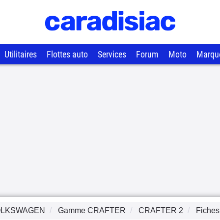
Utilitaires
Flottes auto
Services
Forum
Moto
Marqu
OLKSWAGEN
Gamme
CRAFTER
CRAFTER 2
Fiches