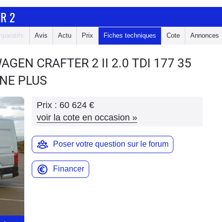
R 2
paratifs
Avis
Actu
Prix
Fiches techniques
Cote
Annonces
WAGEN CRAFTER 2
II 2.0 TDI 177 35
INE PLUS
Prix :
60 624 €
voir la cote en occasion
»
Poser votre question sur le forum
Financer