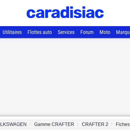
Utilitaires
Flottes auto
Services
Forum
Moto
Marqu
OLKSWAGEN
Gamme
CRAFTER
CRAFTER 2
Fiches