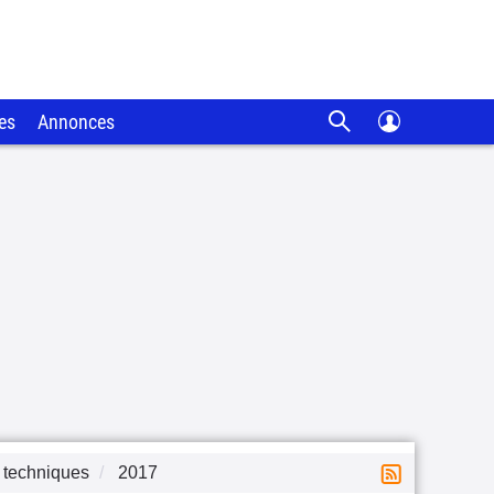
es
Annonces
 techniques
2017