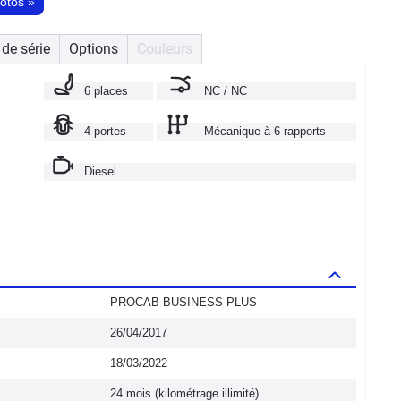
hotos
»
de série
Options
Couleurs
6 places
NC / NC
4 portes
Mécanique à 6 rapports
Diesel
PROCAB BUSINESS PLUS
26/04/2017
18/03/2022
24 mois (kilométrage illimité)