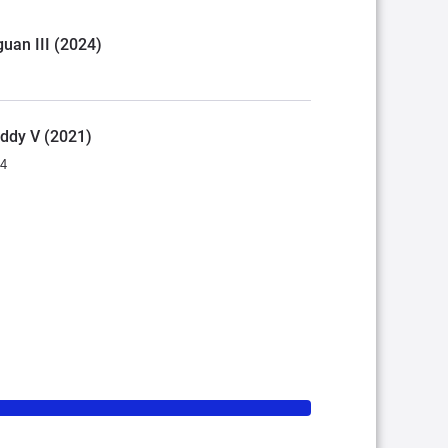
guan III (2024)
addy V (2021)
34