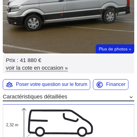
Flottes
Auto
Services
Forum
Plus de photos
»
Prix :
41 880 €
Moto
voir la cote en occasion
»
Marques
Poser votre question sur le forum
Financer
Caractéristiques détaillées
2,32 m