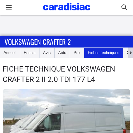
Connexion / Inscription
VOLKSWAGEN CRAFTER 2
Accueil
Accueil
Essais
Avis
Actu
Prix
Fiches techniques
Cot
Actu
FICHE TECHNIQUE VOLKSWAGEN
Essais
CRAFTER 2
II 2.0 TDI 177 L4
Guide
d'achat
Electriques
Utilitaires