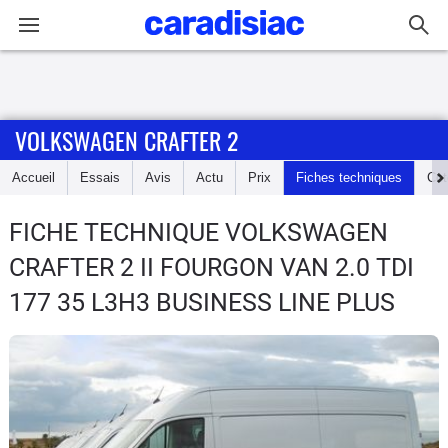
Connexion / Inscription
VOLKSWAGEN CRAFTER 2
Accueil
Accueil
Essais
Avis
Actu
Prix
Fiches techniques
Cot
Actu
FICHE TECHNIQUE VOLKSWAGEN
Essais
CRAFTER 2
II FOURGON VAN 2.0 TDI
Guide
177 35 L3H3 BUSINESS LINE PLUS
d'achat
Electriques
Utilitaires