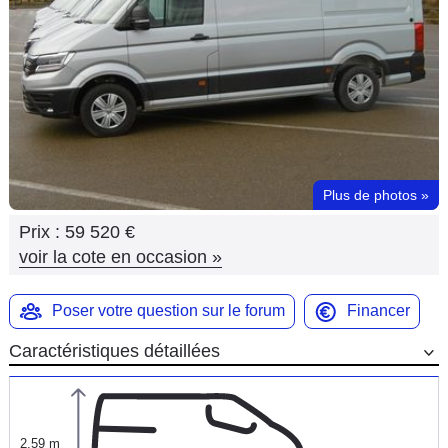
Flottes
Auto
Services
Forum
Plus de photos
»
Moto
Prix :
59 520 €
Marques
voir la cote en occasion
»
Poser votre question sur le forum
Financer
Caractéristiques détaillées
2,59 m