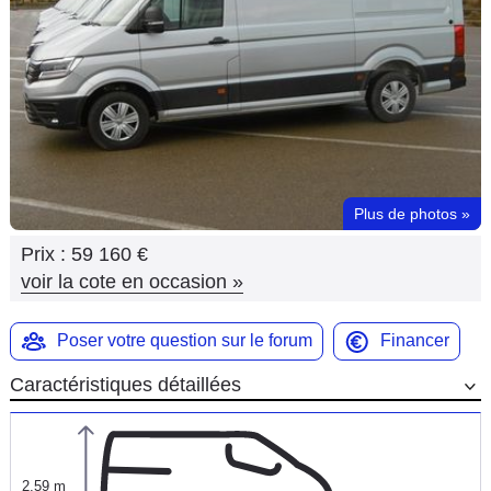
Flottes
Auto
Services
Forum
Plus de photos
»
Moto
Prix :
59 160 €
Marques
voir la cote en occasion
»
Poser votre question sur le forum
Financer
Caractéristiques détaillées
2,59 m