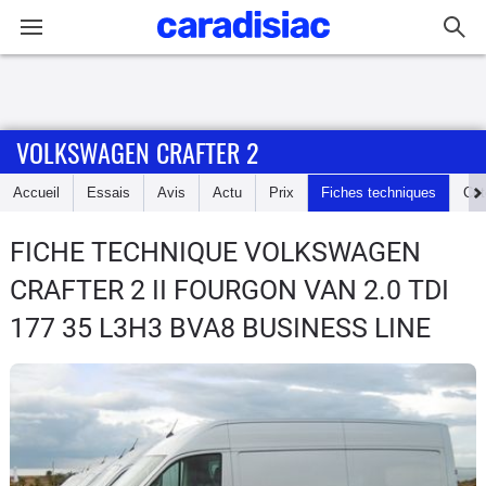
Connexion / Inscription
VOLKSWAGEN CRAFTER 2
Accueil
Accueil
Essais
Avis
Actu
Prix
Fiches techniques
Cot
Actu
FICHE TECHNIQUE VOLKSWAGEN
Essais
CRAFTER 2
II FOURGON VAN 2.0 TDI
Guide
177 35 L3H3 BVA8 BUSINESS LINE
d'achat
Electriques
Utilitaires