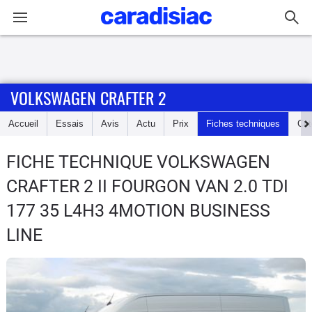
Connexion / Inscription
VOLKSWAGEN CRAFTER 2
Accueil
Accueil
Essais
Avis
Actu
Prix
Fiches techniques
Cot
Actu
FICHE TECHNIQUE VOLKSWAGEN
Essais
CRAFTER 2
II FOURGON VAN 2.0 TDI
Guide
177 35 L4H3 4MOTION BUSINESS
d'achat
LINE
Electriques
Utilitaires