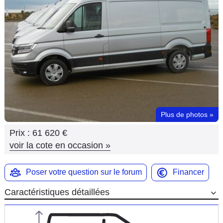
Flottes
Auto
Services
Forum
Moto
Plus de photos
»
Marques
Prix :
61 620 €
voir la cote en occasion
»
Poser votre question sur le forum
Financer
Caractéristiques détaillées