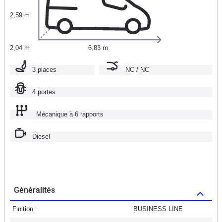
2,59 m
2,04 m
6,83 m
3 places
NC / NC
4 portes
Mécanique à 6 rapports
Diesel
Généralités
Finition
BUSINESS LINE