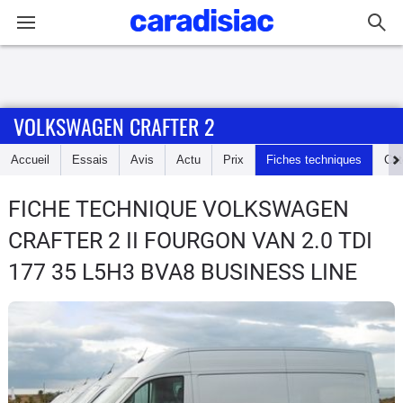
Connexion / Inscription
VOLKSWAGEN CRAFTER 2
Accueil
Accueil
Essais
Avis
Actu
Prix
Fiches techniques
Cot
Actu
FICHE TECHNIQUE VOLKSWAGEN
Essais
CRAFTER 2
II FOURGON VAN 2.0 TDI
Guide
177 35 L5H3 BVA8 BUSINESS LINE
d'achat
Electriques
Utilitaires