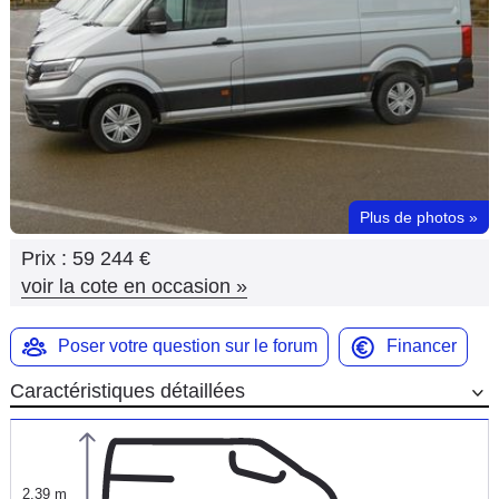
Flottes
Auto
Services
Forum
Plus de photos
»
Moto
Prix :
59 244 €
Marques
voir la cote en occasion
»
Poser votre question sur le forum
Financer
Caractéristiques détaillées
2,39 m