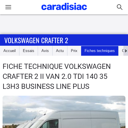
Connexion / Inscription
VOLKSWAGEN CRAFTER 2
Accueil
Accueil
Essais
Avis
Actu
Prix
Fiches techniques
Cot
Actu
FICHE TECHNIQUE VOLKSWAGEN
Essais
CRAFTER 2
II VAN 2.0 TDI 140 35
Guide
L3H3 BUSINESS LINE PLUS
d'achat
Electriques
Utilitaires