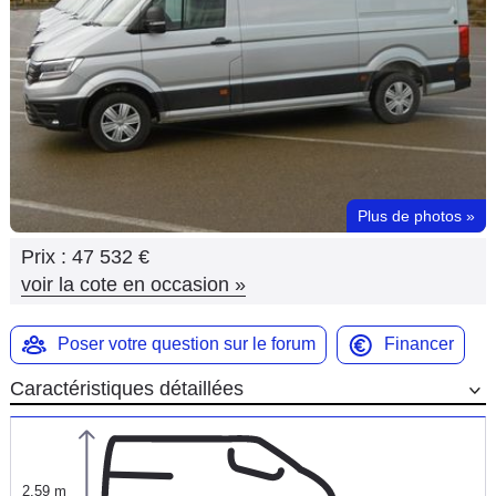
Flottes
Auto
Services
Forum
Plus de photos
»
Moto
Prix :
47 532 €
Marques
voir la cote en occasion
»
Poser votre question sur le forum
Financer
Caractéristiques détaillées
2,59 m