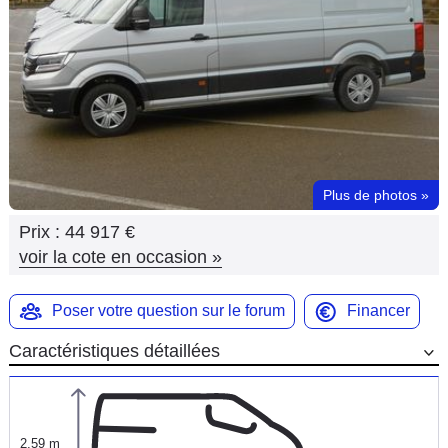
Flottes
Auto
Services
Forum
Plus de photos
»
Moto
Prix :
44 917 €
Marques
voir la cote en occasion
»
Poser votre question sur le forum
Financer
Caractéristiques détaillées
2,59 m