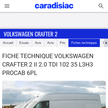
Connexion / Inscription
VOLKSWAGEN CRAFTER 2
Accueil
Accueil
Essais
Avis
Actu
Prix
Fiches techniques
Cot
Actu
FICHE TECHNIQUE VOLKSWAGEN
Essais
CRAFTER 2
II 2.0 TDI 102 35 L3H3
Guide
PROCAB 6PL
d'achat
Electriques
Utilitaires