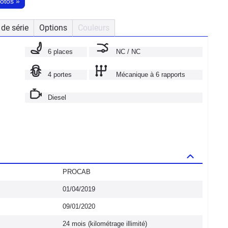
hotos
»
de série
Options
Couleurs
6 places
NC / NC
4 portes
Mécanique à 6 rapports
Diesel
PROCAB
01/04/2019
09/01/2020
24 mois (kilométrage illimité)