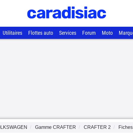
Utilitaires
Flottes auto
Services
Forum
Moto
Marqu
OLKSWAGEN
Gamme
CRAFTER
CRAFTER 2
Fiches