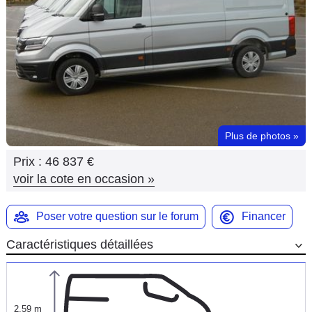
Flottes
Auto
Services
Forum
Plus de photos
»
Moto
Prix :
46 837 €
Marques
voir la cote en occasion
»
Poser votre question sur le forum
Financer
Caractéristiques détaillées
2,59 m