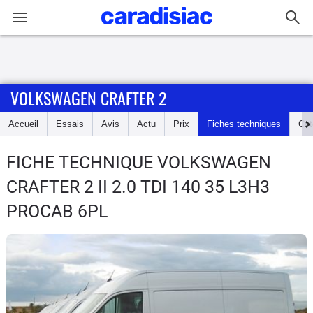
Connexion / Inscription
VOLKSWAGEN CRAFTER 2
Accueil
Accueil
Essais
Avis
Actu
Prix
Fiches techniques
Cot
Actu
FICHE TECHNIQUE VOLKSWAGEN
Essais
CRAFTER 2
II 2.0 TDI 140 35 L3H3
Guide
PROCAB 6PL
d'achat
Electriques
Utilitaires