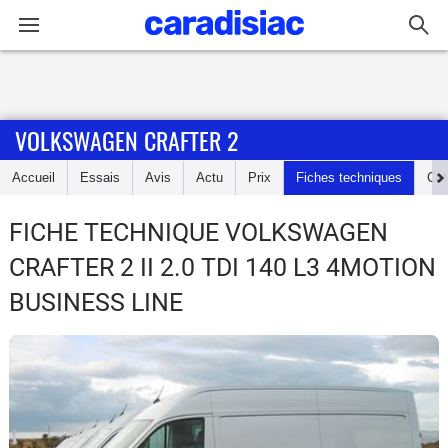
Connexion / Inscription
VOLKSWAGEN CRAFTER 2
Accueil
Accueil
Essais
Avis
Actu
Prix
Fiches techniques
Cot
Actu
FICHE TECHNIQUE VOLKSWAGEN
Essais
CRAFTER 2
II 2.0 TDI 140 L3 4MOTION
Guide
BUSINESS LINE
d'achat
Electriques
Utilitaires