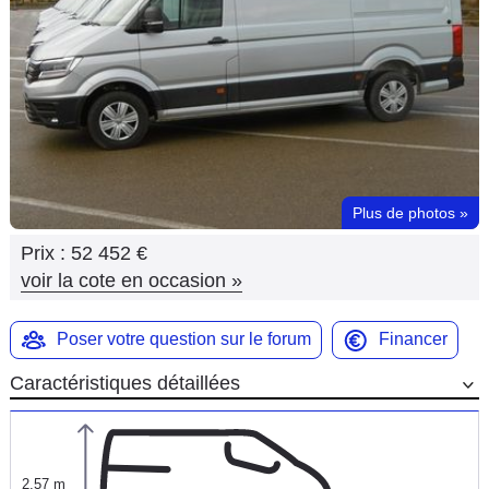
Flottes
Auto
Services
Forum
Plus de photos
»
Moto
Prix :
52 452 €
Marques
voir la cote en occasion
»
Poser votre question sur le forum
Financer
Caractéristiques détaillées
2,57 m