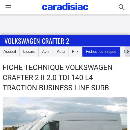
Connexion / Inscription
VOLKSWAGEN CRAFTER 2
Accueil
Accueil
Essais
Avis
Actu
Prix
Fiches techniques
Cot
Actu
FICHE TECHNIQUE VOLKSWAGEN
Essais
CRAFTER 2
II 2.0 TDI 140 L4
Guide
TRACTION BUSINESS LINE SURB
d'achat
Electriques
Utilitaires