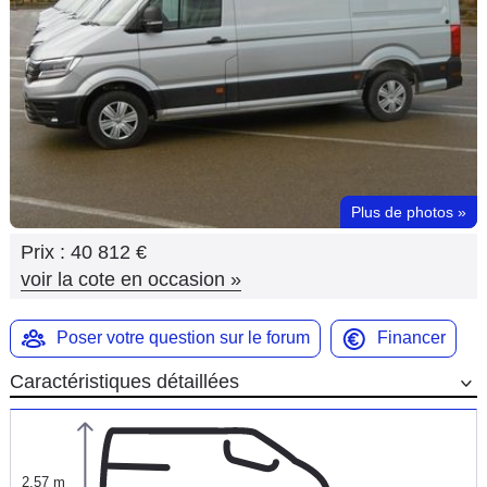
Flottes
Auto
Services
Forum
Plus de photos
»
Moto
Prix :
40 812 €
Marques
voir la cote en occasion
»
Poser votre question sur le forum
Financer
Caractéristiques détaillées
2,57 m