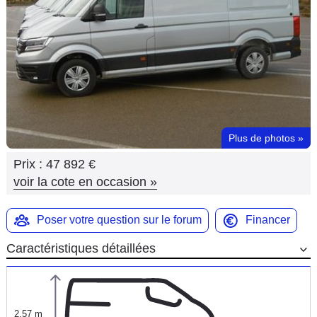
Flottes
Auto
Services
Forum
Plus de photos
»
Moto
Prix :
47 892 €
Marques
voir la cote en occasion
»
Poser votre question sur le forum
Financer
Caractéristiques détaillées
2,57 m