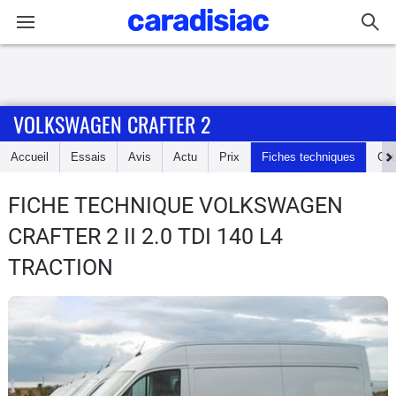
Connexion / Inscription
VOLKSWAGEN CRAFTER 2
Accueil
Accueil
Essais
Avis
Actu
Prix
Fiches techniques
Cot
Actu
FICHE TECHNIQUE VOLKSWAGEN
Essais
CRAFTER 2
II 2.0 TDI 140 L4
Guide
TRACTION
d'achat
Electriques
Utilitaires