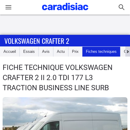
Connexion / Inscription
VOLKSWAGEN CRAFTER 2
Accueil
Accueil
Essais
Avis
Actu
Prix
Fiches techniques
Cot
Actu
FICHE TECHNIQUE VOLKSWAGEN
Essais
CRAFTER 2
II 2.0 TDI 177 L3
Guide
TRACTION BUSINESS LINE SURB
d'achat
Electriques
Utilitaires