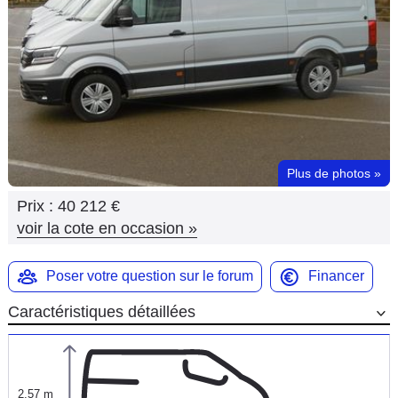
Flottes
Auto
Services
Forum
Plus de photos
»
Moto
Prix :
40 212 €
Marques
voir la cote en occasion
»
Poser votre question sur le forum
Financer
Caractéristiques détaillées
2,57 m