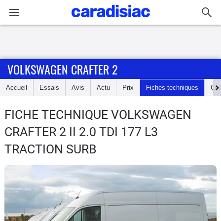
Connexion / Inscription
VOLKSWAGEN CRAFTER 2
Accueil
Accueil
Essais
Avis
Actu
Prix
Fiches techniques
Cot
Actu
FICHE TECHNIQUE VOLKSWAGEN
Essais
CRAFTER 2
II 2.0 TDI 177 L3
Guide
TRACTION SURB
d'achat
Electriques
Utilitaires