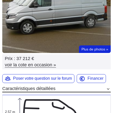
Flottes
Auto
Services
Forum
Plus de photos
»
Moto
Prix :
37 212 €
Marques
voir la cote en occasion
»
Poser votre question sur le forum
Financer
Caractéristiques détaillées
2,57 m