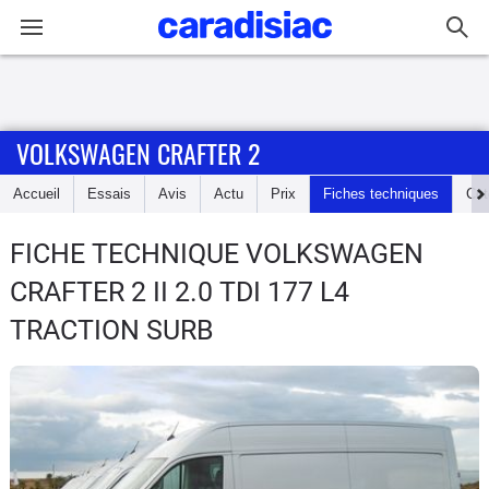
Connexion / Inscription
VOLKSWAGEN CRAFTER 2
Accueil
Accueil
Essais
Avis
Actu
Prix
Fiches techniques
Cot
Actu
FICHE TECHNIQUE VOLKSWAGEN
Essais
CRAFTER 2
II 2.0 TDI 177 L4
Guide
TRACTION SURB
d'achat
Electriques
Utilitaires