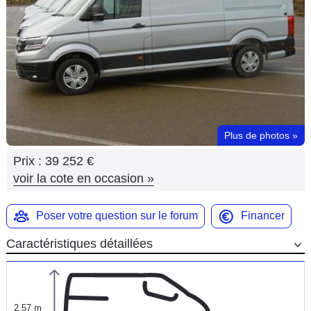
Flottes
Auto
Services
Forum
Plus de photos
»
Moto
Prix :
39 252 €
Marques
voir la cote en occasion
»
Poser votre question sur le forum
Financer
Caractéristiques détaillées
2,57 m