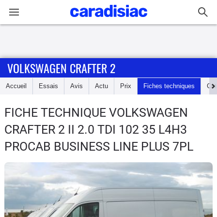
Connexion / Inscription
VOLKSWAGEN CRAFTER 2
Accueil
Accueil
Essais
Avis
Actu
Prix
Fiches techniques
Cot
Actu
FICHE TECHNIQUE VOLKSWAGEN
Essais
CRAFTER 2
II 2.0 TDI 102 35 L4H3
Guide
PROCAB BUSINESS LINE PLUS 7PL
d'achat
Electriques
Utilitaires