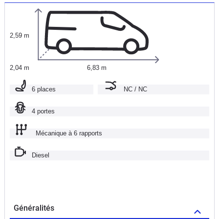
2,59 m
2,04 m
6,83 m
6 places
NC / NC
4 portes
Mécanique à 6 rapports
Diesel
Généralités