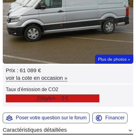
Flottes
Auto
Services
Forum
Plus de photos
»
Moto
Prix :
61 089 €
Marques
voir la cote en occasion
»
Taux d'émission de CO2
256g/km - : 0 €
Poser votre question sur le forum
Financer
Caractéristiques détaillées