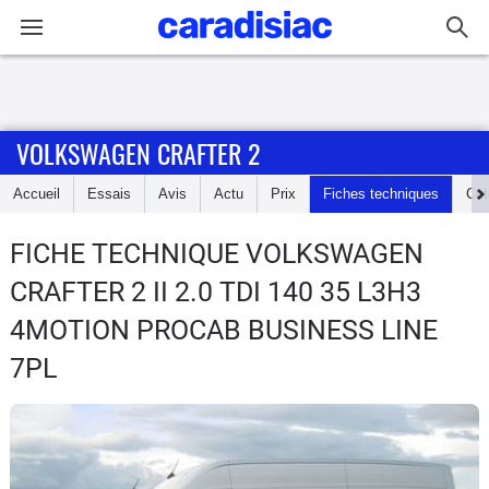
Connexion / Inscription
VOLKSWAGEN CRAFTER 2
Accueil
Accueil
Essais
Avis
Actu
Prix
Fiches techniques
Cot
Actu
FICHE TECHNIQUE VOLKSWAGEN
Essais
CRAFTER 2
II 2.0 TDI 140 35 L3H3
Guide
4MOTION PROCAB BUSINESS LINE
d'achat
7PL
Electriques
Utilitaires