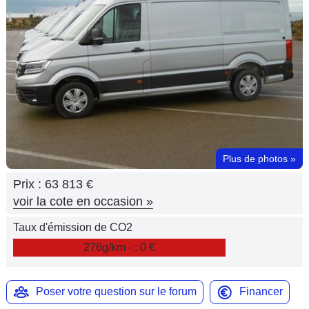
Flottes
Auto
Services
Forum
Moto
Plus de photos
»
Marques
Prix :
63 813 €
voir la cote en occasion
»
Taux d'émission de CO2
276g/km - : 0 €
Poser votre question sur le forum
Financer