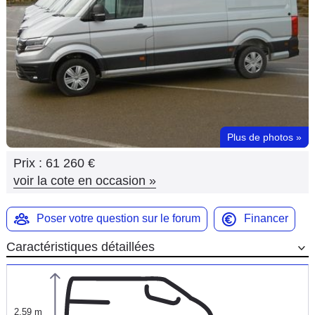
Flottes
Auto
Services
Forum
Plus de photos
»
Moto
Prix :
61 260 €
Marques
voir la cote en occasion
»
Poser votre question sur le forum
Financer
Caractéristiques détaillées
2,59 m