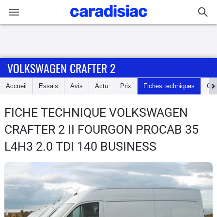
Connexion / Inscription
VOLKSWAGEN CRAFTER 2
Accueil
Accueil
Essais
Avis
Actu
Prix
Fiches techniques
Cot
Actu
FICHE TECHNIQUE VOLKSWAGEN
Essais
CRAFTER 2
II FOURGON PROCAB 35
Guide
L4H3 2.0 TDI 140 BUSINESS
d'achat
Electriques
Utilitaires