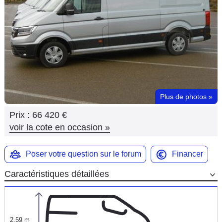
Flottes
Auto
Services
Forum
Plus de photos
»
Moto
Prix :
66 420 €
Marques
voir la cote en occasion
»
Poser votre question sur le forum
Financer
Caractéristiques détaillées
2,59 m