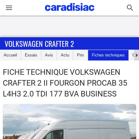
Connexion / Inscription
VOLKSWAGEN CRAFTER 2
Accueil
Accueil
Essais
Avis
Actu
Prix
Fiches techniques
Cot
Actu
FICHE TECHNIQUE VOLKSWAGEN
Essais
CRAFTER 2
II FOURGON PROCAB 35
Guide
L4H3 2.0 TDI 177 BVA BUSINESS
d'achat
Electriques
Utilitaires