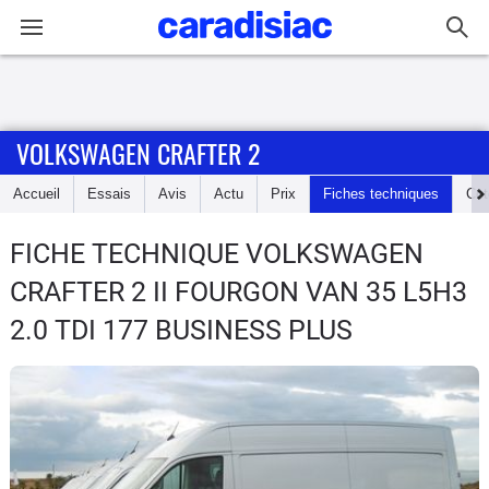
Connexion / Inscription
VOLKSWAGEN CRAFTER 2
Accueil
Accueil
Essais
Avis
Actu
Prix
Fiches techniques
Cot
Actu
FICHE TECHNIQUE VOLKSWAGEN
Essais
CRAFTER 2
II FOURGON VAN 35 L5H3
Guide
2.0 TDI 177 BUSINESS PLUS
d'achat
Electriques
Utilitaires