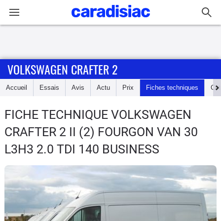
Connexion / Inscription
VOLKSWAGEN CRAFTER 2
Accueil
Accueil
Essais
Avis
Actu
Prix
Fiches techniques
Cot
Actu
FICHE TECHNIQUE VOLKSWAGEN
Essais
CRAFTER 2
II (2) FOURGON VAN 30
Guide
L3H3 2.0 TDI 140 BUSINESS
d'achat
Electriques
Utilitaires