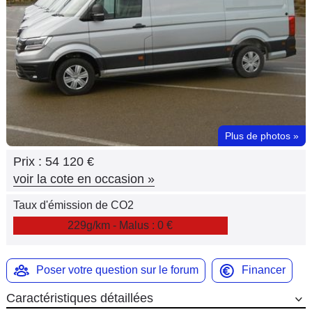
Flottes
Auto
Services
Forum
Plus de photos
»
Moto
Prix :
54 120 €
Marques
voir la cote en occasion
»
Taux d'émission de CO2
229g/km - Malus : 0 €
Poser votre question sur le forum
Financer
Caractéristiques détaillées