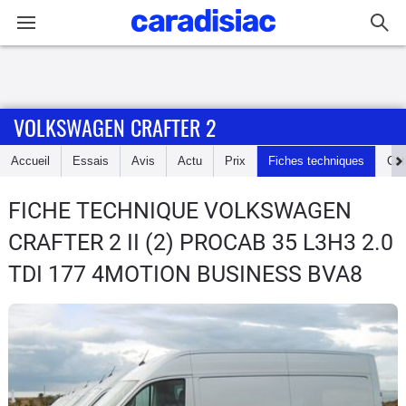
Connexion / Inscription
VOLKSWAGEN CRAFTER 2
Accueil
Accueil
Essais
Avis
Actu
Prix
Fiches techniques
Cot
Actu
FICHE TECHNIQUE VOLKSWAGEN
Essais
CRAFTER 2
II (2) PROCAB 35 L3H3 2.0
Guide
TDI 177 4MOTION BUSINESS BVA8
d'achat
Electriques
Utilitaires