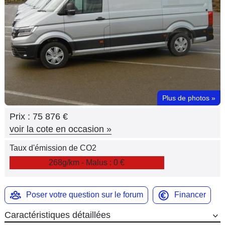
Flottes
Auto
Services
Forum
Plus de photos
»
Moto
Prix :
75 876 €
Marques
voir la cote en occasion
»
Taux d'émission de CO2
268g/km - Malus : 0 €
Poser votre question sur le forum
Financer
Caractéristiques détaillées