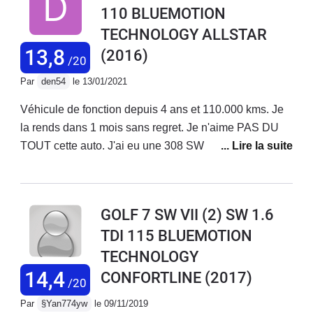
110 BLUEMOTION
pêche mais vraiment économique c'est top
TECHNOLOGY ALLSTAR
13,8
(2016)
/20
Par
den54
le 13/01/2021
Véhicule de fonction depuis 4 ans et 110.000 kms. Je
la rends dans 1 mois sans regret. Je n'aime PAS DU
TOUT cette auto. J'ai eu une 308 SW avant, et je
reprends une 308. Ce n'est pas du tout le même esprit.
C'est une auto qui est faite pour l'autoroute (normale
c'est une allemande) avec des reprises surprenantes
GOLF 7 SW VII (2) SW 1.6
par rapport à la puissance déclarée. Mais en dehors de
TDI 115 BLUEMOTION
ça c'est une daube mollassonne (creuse à bas régime)
TECHNOLOGY
et surtout cette daube de boite 5... On est jamais sur le
bon rapport. Sur voies rapides viroleuses au
14,4
CONFORTLINE
(2017)
/20
revêtement douteux, elle a tendance à saucissonner.
Par
§Yan774yw
le 09/11/2019
C'est pas son truc.