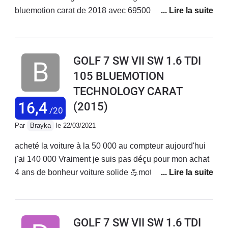
bluemotion carat de 2018 avec 69500 km au compteur
et 3 expertises pour conclure au changement de
moteur nous sommes toujours dans l attente depuis 5
mois date de la casse et sans véhicule d une
GOLF 7 SW VII SW 1.6 TDI
hypothétique décision de volkswagen .Attention au
105 BLUEMOTION
nouveau acheteur le problème est fréquent sur ces
TECHNOLOGY CARAT
modèles et connue par la marque. Tres déçu de la non
réaction de ce constructeur qui ce vente de vendre des
16,4
(2015)
/20
véhicules de qualité Nous sommes pris en autage
Par
Brayka
le 22/03/2021
Obliger de voir un avocatpour la suite...
acheté la voiture à la 50 000 au compteur aujourd'hui
j'ai 140 000 Vraiment je suis pas déçu pour mon achat
4 ans de bonheur voiture solide 💪moteur rien à dire
jamais tomber en panne juste l'entretien j'ai changé
une batterie plaquettes les disques👍 tenue route
grand coffre pour les vacances c'est idéal la seule
GOLF 7 SW VII SW 1.6 TDI
chose c'est juste le moteur 1.6 il manque un peu de