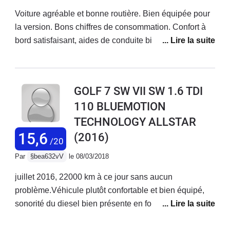
Voiture agréable et bonne routière. Bien équipée pour
la version. Bons chiffres de consommation. Confort à
bord satisfaisant, aides de conduite bien pensées.
Sièges avant juste passables avec une insuffisance de
maintien latéral.Bon coffre. Abaissement des sièges
AR faciles. Dommage que le plancher abaissé ne soit
GOLF 7 SW VII SW 1.6 TDI
pas parfaitement plat.Une interface électronique aussi
110 BLUEMOTION
sophistiquée qu'alambiquée : chez VW pourquoi faire
TECHNOLOGY ALLSTAR
simple quand on peut faire compliqué ? Par exemple,
comprendre l'allumage des plafonniers ou allumer les
15,6
(2016)
/20
antibrouillards suppose probablement l'obtention d'un
Par
§bea632vV
le 08/03/2018
diplôme d'ingénieur... La notice constructeur est
prolixe, bavarde, fatigante à consulter et peu fiable.
juillet 2016, 22000 km à ce jour sans aucun
Ecrire 500 pages pour dire comment marche une
problème.Véhicule plutôt confortable et bien équipé,
voiture, c'est déjà dresser un constat d'échec quand à
sonorité du diesel bien présente en fortes
l'ergonomie du véhicule !Reste à voir la fiabilité
accélérations mais discret avec une vitesse
mécanique, électronique et générale. Trop peu roulé