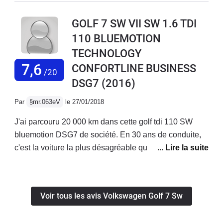
stabilisée.La position de conduite est facile à trouver,
pour avoir un jugement.
ergonomie des boutons de commandes au top.Le gps
GOLF 7 SW VII SW 1.6 TDI
fonctionne correctement et l'audio est de bonne
110 BLUEMOTION
qualité.Le comportement routier est sans surprise, le tdi
TECHNOLOGY
110 est généreux sans être un foudre de guerre, mais
suffisamment de reprise à mon goût.Bon véhicule dans
7,6
CONFORTLINE BUSINESS
/20
l'ensemble, homogène.
DSG7
(2016)
Par
§mr.063eV
le 27/01/2018
J'ai parcouru 20 000 km dans cette golf tdi 110 SW
bluemotion DSG7 de société. En 30 ans de conduite,
c'est la voiture la plus désagréable que j'ai conduite :
suspension molle (sur route elle tangue en tous sens),
direction absolument pas directe (on peut tourner un
peu le volant autour du point au milieu sans incidence
Voir tous les avis Volkswagen Golf 7 Sw
sur la trajectoire), sous virage et manque de motricité
sous la pluie, boîte robotisée lente et brutale à faible