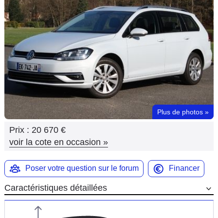
Flottes
Auto
Services
Forum
Moto
Plus de photos
»
Marques
Prix :
20 670 €
voir la cote en occasion
»
Poser votre question sur le forum
Financer
Caractéristiques détaillées