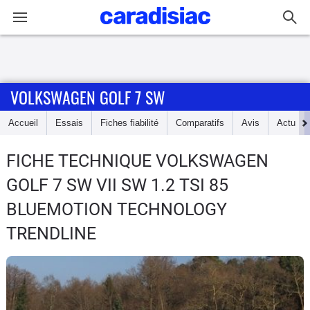
Connexion / Inscription
VOLKSWAGEN GOLF 7 SW
Accueil
Accueil
Essais
Fiches fiabilité
Comparatifs
Avis
Actu
Actu
FICHE TECHNIQUE VOLKSWAGEN
Essais
GOLF 7 SW
VII SW 1.2 TSI 85
Guide
BLUEMOTION TECHNOLOGY
d'achat
TRENDLINE
Electriques
Utilitaires