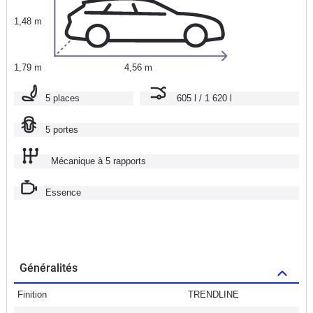
1,48 m
1,79 m
4,56 m
5 places
605 l / 1 620 l
5 portes
Mécanique à 5 rapports
Essence
Généralités
Finition
TRENDLINE