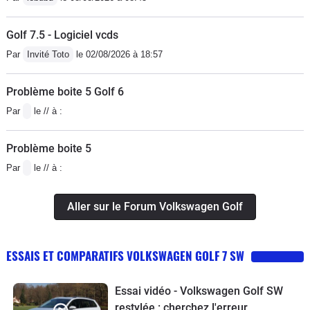
nul. Et dire que c'est une voiture qui se vend si bien...
Golf 7.5 - Logiciel vcds
(Pour info, j'ai conduit des Audi A1 et A3 à boîte dsg :
les réglages de suspension, de direction, le dessin des
Par
Invité Toto
le 02/08/2026 à 18:57
sièges et le design font qu'avec une même base
technique, le ressenti est beaucoup plus convaincant).
Problème boite 5 Golf 6
Par
le // à :
Problème boite 5
Par
le // à :
Aller sur le Forum Volkswagen Golf
ESSAIS ET COMPARATIFS VOLKSWAGEN GOLF 7 SW
Essai vidéo - Volkswagen Golf SW
restylée : cherchez l'erreur