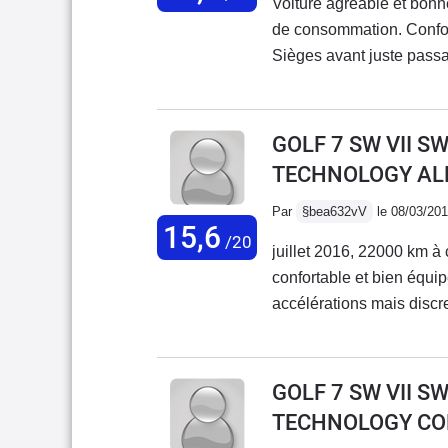
Voiture agréable et bonne
de consommation. Confort
Sièges avant juste passa
coffre. Abaissement des
ne soit pas parfaitement 
qu'alambiquée : chez VW
GOLF 7 SW VII S
? Par exemple, comprendr
TECHNOLOGY AL
antibrouillards suppose p
notice constructeur est pr
Par
§bea632vV
le 08/03/20
15,6
Ecrire 500 pages pour di
/20
juillet 2016, 22000 km à
constat d'échec quand à l
confortable et bien équip
mécanique, électronique 
accélérations mais discre
est facile à trouver, e
fonctionne correctement 
est sans surprise, le tdi
GOLF 7 SW VII S
suffisamment de reprise
TECHNOLOGY CO