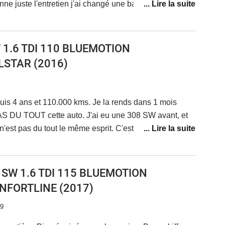
e plaquettes
eule
6 il manque un peu de pêche mais vraiment
W 1.6 TDI 110 BLUEMOTION
LSTAR
(2016)
uis 4 ans et 110.000 kms. Je la rends dans 1 mois
AS DU TOUT cette auto. J'ai eu une 308 SW avant, et
'est pas du tout le même esprit. C'est une auto qui est
ormale c'est une allemande) avec des reprises
 à la puissance déclarée. Mais en dehors de ça c'est
reuse à bas régime) et surtout cette daube de boite
) SW 1.6 TDI 115 BLUEMOTION
 bon rapport. Sur voies rapides viroleuses au revêtement
NFORTLINE
(2017)
 à saucissonner. C'est pas son truc.
19