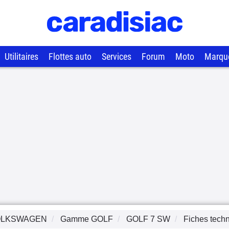
Utilitaires
Flottes auto
Services
Forum
Moto
Marqu
OLKSWAGEN
Gamme
GOLF
GOLF 7 SW
Fiches tech