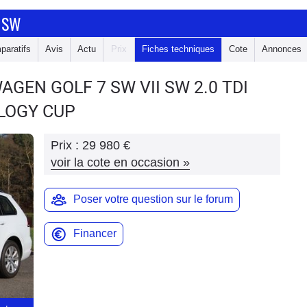
 SW
paratifs
Avis
Actu
Prix
Fiches techniques
Cote
Annonces
WAGEN GOLF 7 SW
VII SW 2.0 TDI
LOGY CUP
Prix :
29 980 €
voir la cote en occasion
»
Poser votre question sur le forum
Financer