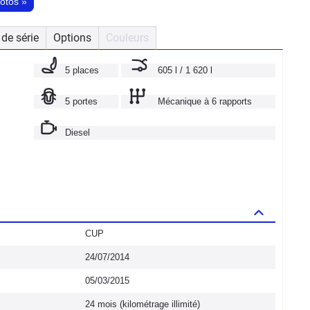
hotos
»
de série
Options
Couleurs
5 places
605 l / 1 620 l
5 portes
Mécanique à 6 rapports
Diesel
CUP
24/07/2014
05/03/2015
24 mois (kilométrage illimité)