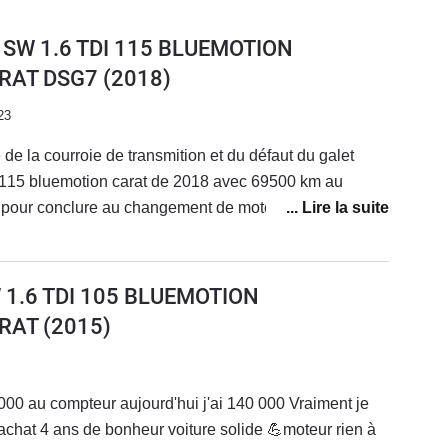
) SW 1.6 TDI 115 BLUEMOTION
RAT DSG7
(2018)
23
 de la courroie de transmition et du défaut du galet
di 115 bluemotion carat de 2018 avec 69500 km au
ttente depuis 5 mois date de la casse et sans véhicule
acheteur le
W 1.6 TDI 105 BLUEMOTION
structeur qui ce vente de vendre des véhicules de
RAT
(2015)
 pris en autage Obliger de voir un avocatpour la suite...
 000 au compteur aujourd'hui j'ai 140 000 Vraiment je
bonheur voiture solide 💪moteur rien à