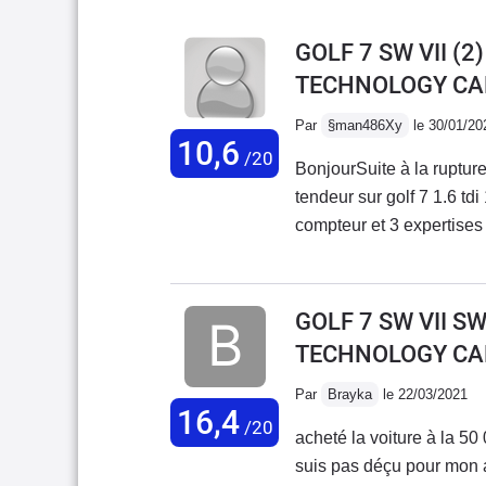
GOLF 7 SW VII (2
TECHNOLOGY CA
Par
§man486Xy
le 30/01/20
10,6
/20
BonjourSuite à la rupture
tendeur sur golf 7 1.6 t
compteur et 3 expertises pour conclure au changement de moteur nous
sommes toujours dans l a
d une hypothétique décision de volkswagen .Attention au nouveau 
problème est fréquent sur ces modèles et connue par la marque. Tres déçu de
GOLF 7 SW VII S
la non réaction de ce con
TECHNOLOGY CA
qualité Nous sommes
Par
Brayka
le 22/03/2021
16,4
/20
acheté la voiture à la 50
suis pas déçu pour mon achat 4 ans de 