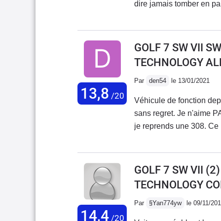
dire jamais tomber en panne juste l'entretien j'ai changé une batteri
les disques👍 tenue route grand coffre pour les vacances c'est idéal la s
chose c'est juste le moteur 1.
économique c'est top
GOLF 7 SW VII S
TECHNOLOGY AL
Par
den54
le 13/01/2021
13,8
/20
Véhicule de fonction dep
sans regret. Je n'aime P
je reprends une 308. Ce n
faite pour l'autoroute (n
surprenantes par rapport
une daube mollassonne (c
GOLF 7 SW VII (2
5... On est jamais sur le
TECHNOLOGY CO
douteux, elle a tendance
Par
§Yan774yw
le 09/11/20
14,4
/20