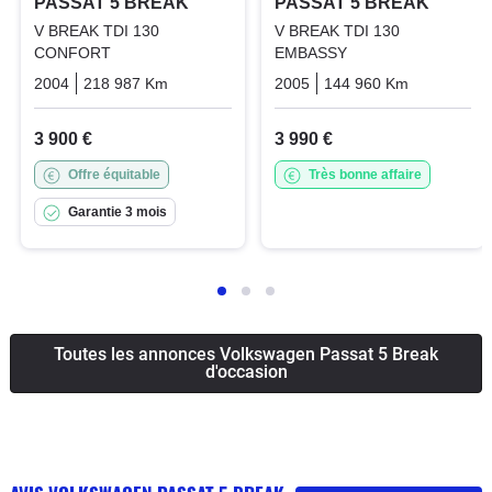
PASSAT 5 BREAK
PASSAT 5 BREAK
V BREAK TDI 130
V BREAK TDI 130
CONFORT
EMBASSY
2004
218 987 Km
Manuelle
Diesel
2005
144 960 Km
Manuelle
3 900 €
3 990 €
Offre équitable
Très bonne affaire
Garantie 3 mois
Toutes les annonces Volkswagen Passat 5 Break
d'occasion