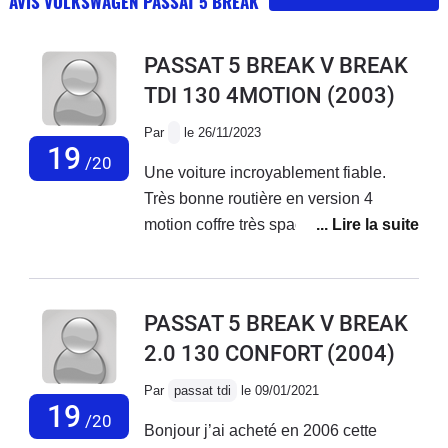
AVIS VOLKSWAGEN PASSAT 5 BREAK
PASSAT 5 BREAK V BREAK
TDI 130 4MOTION
(2003)
Par
le 26/11/2023
19
/20
Une voiture incroyablement fiable.
Très bonne routière en version 4
motion coffre très spacieux
consomation raisonnable 1100 km la
mienne arrive aux 400000 kms ..je
vais la regretter
PASSAT 5 BREAK V BREAK
2.0 130 CONFORT
(2004)
Par
passat tdi
le 09/01/2021
19
/20
Bonjour j’ai acheté en 2006 cette