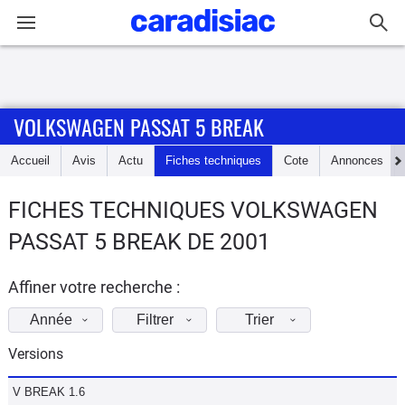
Connexion / Inscription
VOLKSWAGEN PASSAT 5 BREAK
Accueil
Accueil
Avis
Actu
Fiches techniques
Cote
Annonces
Actu
FICHES TECHNIQUES VOLKSWAGEN
Essais
PASSAT 5 BREAK DE 2001
Guide
d'achat
Affiner votre recherche :
Année
Filtrer
Trier
Electriques
Versions
Utilitaires
V BREAK 1.6