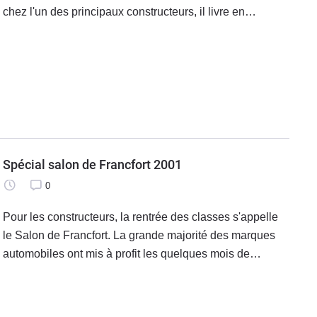
chez l'un des principaux constructeurs, il livre en
exclusivité pour Caradisiac ses impressions sur Genève.
Le regard toujours perçant,
Spécial salon de Francfort 2001
0
Pour les constructeurs, la rentrée des classes s'appelle
le Salon de Francfort. La grande majorité des marques
automobiles ont mis à profit les quelques mois de
farniente pour peaufiner leurs nouvelles voitures, et les
dévoiler en Allemagne.