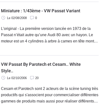
Miniature : 1/43ème - VW Passat Variant
Le 02/08/2008
0
L’original - La première version lancée en 1973 de la
Passat n’était autre qu’une Audi 80 avec un hayon. Le
moteur est un 4 cylindres à arbre à cames en tête monté
longitudinalement, traction avant. La version 2001-2005
voit apparaître
VW Passat By Parotech et Cesam.. White
Style..
Le 02/10/2006
20
Cesam et Parotech sont 2 acteurs de la scène tuning très
productifs qui s'associent pour commercialiser différentes
gammes de produits mais aussi pour réaliser différents
projets et la dernière création est cette Passat au blanc