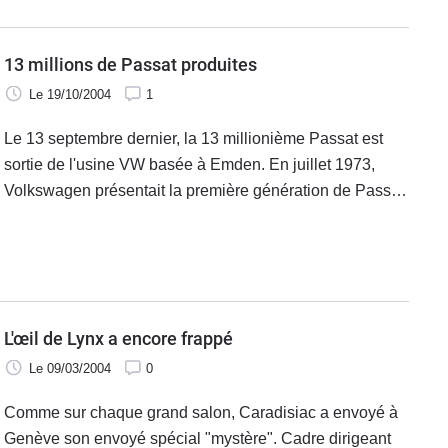
très pur..
13 millions de Passat produites
Le 19/10/2004
1
Le 13 septembre dernier, la 13 millionième Passat est
sortie de l'usine VW basée à Emden. En juillet 1973,
Volkswagen présentait la première génération de Passat,
un futur "best-seller" qui succédait aux modèles "1600" et
"411".
L'œil de Lynx a encore frappé
Le 09/03/2004
0
Comme sur chaque grand salon, Caradisiac a envoyé à
Genève son envoyé spécial "mystère". Cadre dirigeant