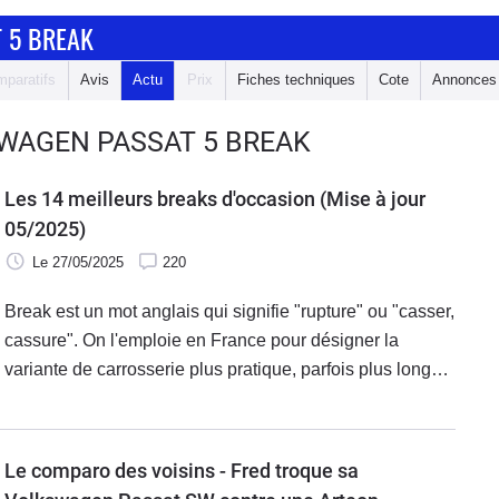
 5 BREAK
paratifs
Avis
Actu
Prix
Fiches techniques
Cote
Annonces
SWAGEN PASSAT 5 BREAK
Les 14 meilleurs breaks d'occasion (Mise à jour
05/2025)
Le 27/05/2025
220
Break est un mot anglais qui signifie "rupture" ou "casser,
cassure". On l'emploie en France pour désigner la
variante de carrosserie plus pratique, parfois plus longue,
d'une familiale, d'une compacte ou d'une citadine. Elle
est équipée d'un hayon, souvent vertical, d'où le terme de
"break", puisqu'il y a "cassure" des lignes au niveau du
Le comparo des voisins - Fred troque sa
hayon.