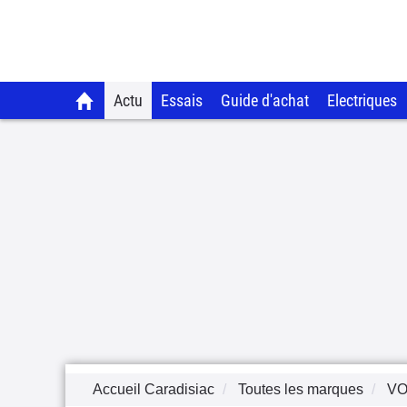
Actu
Essais
Guide d'achat
Electriques
Accueil Caradisiac
Toutes les marques
V