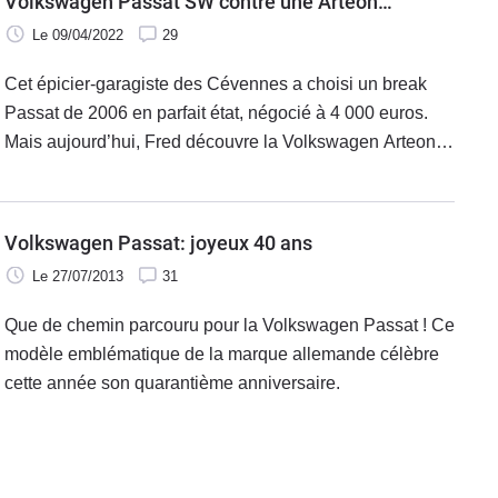
Volkswagen Passat SW contre une Arteon
Shooting Brake
Le 09/04/2022
29
Cet épicier-garagiste des Cévennes a choisi un break
Passat de 2006 en parfait état, négocié à 4 000 euros.
Mais aujourd’hui, Fred découvre la Volkswagen Arteon
Shooting Brake. S'il reconnaît de nombreuses qualités à
cette auto très récente, cet amoureux des anciennes
préfère les voitures à l'électronique moins complexe.
Volkswagen Passat: joyeux 40 ans
Le 27/07/2013
31
Que de chemin parcouru pour la Volkswagen Passat ! Ce
modèle emblématique de la marque allemande célèbre
cette année son quarantième anniversaire.