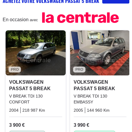
ACHETEZ VOTRE VOLKSWAGEN PASSAT 5 BREAK
En occasion
avec
PRO
PRO
VOLKSWAGEN
VOLKSWAGEN
PASSAT 5 BREAK
PASSAT 5 BREAK
V BREAK TDI 130
V BREAK TDI 130
CONFORT
EMBASSY
2004
218 987 Km
Manuelle
Diesel
2005
144 960 Km
Manuelle
3 900 €
3 990 €