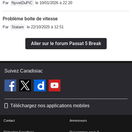
Par
NyvetDuPiC
le 10/01/2026 à 22:20
Problème boite de vitesse
Par
Statam
le 22/10/2025 à 12:51
Aller sur le forum Passat 5 Break
Suivez Caradisiac
Téléchargez nos applications mobiles
Contact
Annonceurs
Rédaction Caradisiac
Qui sommes-nous ?