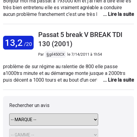
Bonjour moi ma passat a 193000 km et j'ai rien a dire elle es
très bien entretenu elle es vraiment agréable a conduire
aucun problème franchement c'est une très bonne voiture je
la garde jusqu'au bout en plus pour un V6 elle consomme peu
.Le bruit de la V6 et vraiment agréable je regrette pas de
Passat 5 break V BREAK TDI
l'avoir acheté
13,2
130 (2001)
/20
Par
§gil450CX
le
7/14/2011 à 1h54
problème de sur régime au ralentie de 800 elle passe
a1000trs minute et au démarrage monte jusque a 2000trs
puis décent a 1000 tours et au bout d'un certain moment elle
ce mai a un régime au ralentie de 800trs se sur régime se
produit surtout par temps chaux touts aide pour trouve cette
panne serra la bien venue
Rechercher un avis