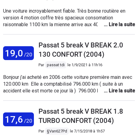
Une voiture incroyablement fiable. Très bonne routière en
version 4 motion coffre très spacieux consomation
raisonnable 1100 km la mienne arrive aux 400000 kms ..je
vais la regretter
Passat 5 break V BREAK 2.0
19,0
130 CONFORT (2004)
/20
Par
passat tdi
le
1/9/2021 à 11h16
Bonjour j’ai acheté en 2006 cette voiture première main avec
120.000 km Elle a comptabilisé 796.000 km ( suite à un
accident elle est morte ce jour là ) 796.000 km de bon et
loyaux services démarre par tout les temps . Principaux
Entretiens Vidange tout les 20.000km Tout les filtres à
Passat 5 break V BREAK 1.8
60.000km Embrayage à 380.000km Dans sa vie elle a fait
17,6
aussi environ 6 soufflé de cardans et 11 débitmètres ( au
TURBO CONFORT (2004)
/20
point de tout le temps en avoir un dans le coffre pour le
changer sûr le bord de la route (environ 10min )) Et voiture
Par
§Van627Pd
le
7/15/2018 à 1h57