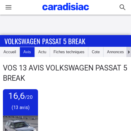
Connexion / Inscription
VOLKSWAGEN PASSAT 5 BREAK
Accueil
Accueil
Avis
Actu
Fiches techniques
Cote
Annonces
Actu
VOS
13
AVIS
VOLKSWAGEN PASSAT 5
Essais
BREAK
Guide
d'achat
16,6
/20
(13 avis)
Electriques
Utilitaires