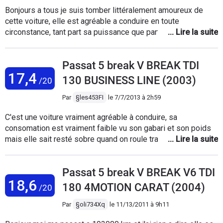
Bonjours a tous je suis tomber littéralement amoureux de
cette voiture, elle est agréable a conduire en toute
circonstance, tant part sa puissance que part sa souplesse
(vu le gabarit).Et quel look avec ces chromes,la mienne est
équipé de film tinté qui la rend plus "méchante".le moteur,un
Passat 5 break V BREAK TDI
180, 220 000 km est une horloge...mais, il y a un mais, j'est
17,4
depuis qqe mois une vibration qui viendrai de l'arrière
130 BUSINESS LINE (2003)
/20
uniquement a l'accélération, je me renseigne un peu partout
et le pont serai bloquer ou problème ESP ou différentielle et
Par
§les453FI
le
7/7/2013 à 2h59
je suis inquiet.Je ne sais pas dire si c'est une permanente ou
C'est une voiture vraiment agréable à conduire, sa
pas??Si ce problème est connu merci de m'en informer je
consomation est vraiment faible vu son gabari et son poids
vous en serai très reconnaissant. cordialement.
mais elle sait resté sobre quand on roule tranquil avec.J'aime
son esthétique exterieur et interieur, c'est vraiment une
voiture sure et fiable.J'aime également son coffre qui est
Passat 5 break V BREAK V6 TDI
vraiment grand et quand on baisse les sièges arrières cela
18,6
devient immense.
180 4MOTION CARAT (2004)
/20
Par
§oli734Xq
le
11/13/2011 à 9h11