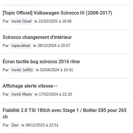
Volkswagen donc forcément on
l'impression d'avoir encore déboursé
[Topic Officiel] Volkswagen Scirocco III (2008-2017)
presque 1000€ pour rien! Amateur
Par
Invité Gkarl
le 21/02/2025 à 18:06
d'ethanol e85 comme moi je ne
recommande pas du tout pour ce
Scirocco changement d'intérieur
véhicule. Malgré une reprog chez un
Par
tupacdelait
le 28/12/2024 à 20:57
pro j'ai l'impression que ça fait tout
dysfonctionner à l'interieur... Pourtant
Écran tactile bug scirocco 2016 rline
je respecte bien les 3 pleins e85 et le
4eme en sp95 et j'ai également
Par
Invité Jeff61
le 02/04/2024 à 10:41
installé des bougies speciales éthanol
! En gros même Volkswagen n'est pas
Affichage alerte vitesse---
capable de me solutionner ce
Par
Invité Marie
le 17/02/2024 à 22:20
problème de voyant moteur qui
m'empêche de passer le ct ou de la
Fiabilité 2.0 TSI 180ch avec Stage 1 / Boitier E85 pour 265
vendre! Je passe ma vie dans les
ch
garages du département et chez
Par
Den
le 08/12/2023 à 22:51
Volkswagen sans solution c'est très