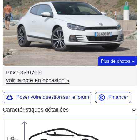
Flottes
Auto
Services
Forum
Plus de photos
»
Moto
Prix :
33 970 €
Marques
voir la cote en occasion
»
Poser votre question sur le forum
Financer
Caractéristiques détaillées
1,40 m