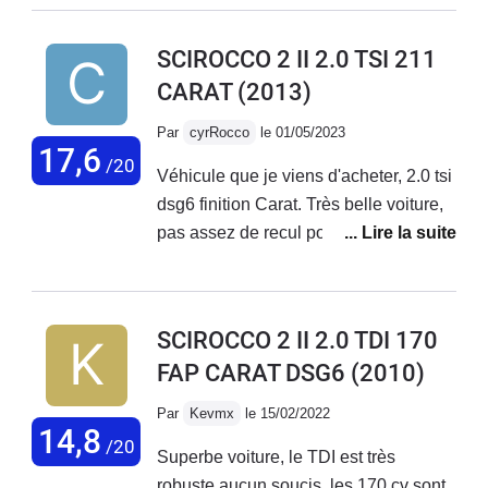
SCIROCCO 2 II 2.0 TSI 211
CARAT
(2013)
Par
cyrRocco
le 01/05/2023
17,6
/20
Véhicule que je viens d'acheter, 2.0 tsi
dsg6 finition Carat. Très belle voiture,
pas assez de recul pour le moment, je
suis juste intervenu sur le bouton
keyless qui fonctionnait quand il en
avait envie. Démontage, nettoyage
SCIROCCO 2 II 2.0 TDI 170
des contacts et remontage. Ça
FAP CARAT DSG6
(2010)
fonctionne nickel maintenant. Je
prévois les vidanges tous les 10k pour
Par
Kevmx
le 15/02/2022
préserver au mieux la mécanique
14,8
/20
Superbe voiture, le TDI est très
sachant que je fais en moyenne 6k/an
robuste aucun soucis, les 170 cv sont