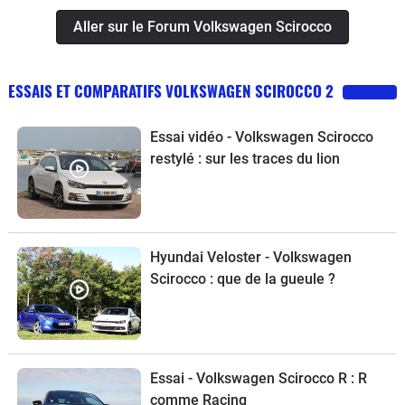
pénible. Je conseille plutôt la version
Aller sur le Forum Volkswagen Scirocco
2.0 le moteur est plus fiable car mieux
pensé par rapport au 1.4 trop petit pour
ESSAIS ET COMPARATIFS VOLKSWAGEN SCIROCCO 2
les performances néanmoins bonnes.
Essai vidéo - Volkswagen Scirocco
restylé : sur les traces du lion
Hyundai Veloster - Volkswagen
Scirocco : que de la gueule ?
Essai - Volkswagen Scirocco R : R
comme Racing