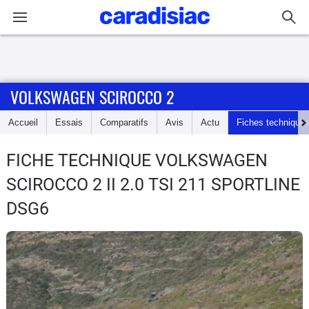
Connexion / Inscription
VOLKSWAGEN SCIROCCO 2
Accueil
Accueil
Essais
Comparatifs
Avis
Actu
Fiches technique
Actu
FICHE TECHNIQUE VOLKSWAGEN
Essais
SCIROCCO 2
II 2.0 TSI 211 SPORTLINE
Guide
DSG6
d'achat
Electriques
Utilitaires