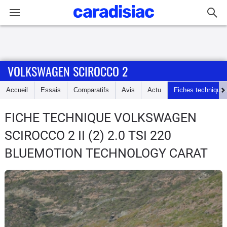
Connexion / Inscription
VOLKSWAGEN SCIROCCO 2
Accueil
Accueil
Essais
Comparatifs
Avis
Actu
Fiches technique
Actu
FICHE TECHNIQUE VOLKSWAGEN
Essais
SCIROCCO 2
II (2) 2.0 TSI 220
Guide
BLUEMOTION TECHNOLOGY CARAT
d'achat
Electriques
Utilitaires