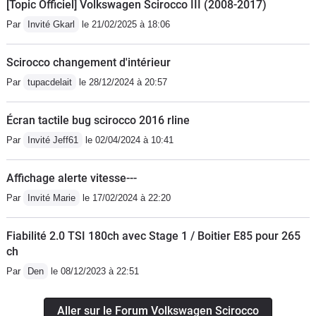
[Topic Officiel] Volkswagen Scirocco III (2008-2017)
presque 1000€ pour rien! Amateur
Par
Invité Gkarl
le 21/02/2025 à 18:06
d'ethanol e85 comme moi je ne
recommande pas du tout pour ce
Scirocco changement d'intérieur
véhicule. Malgré une reprog chez un
Par
tupacdelait
le 28/12/2024 à 20:57
pro j'ai l'impression que ça fait tout
dysfonctionner à l'interieur... Pourtant
Écran tactile bug scirocco 2016 rline
je respecte bien les 3 pleins e85 et le
4eme en sp95 et j'ai également
Par
Invité Jeff61
le 02/04/2024 à 10:41
installé des bougies speciales éthanol
! En gros même Volkswagen n'est pas
Affichage alerte vitesse---
capable de me solutionner ce
Par
Invité Marie
le 17/02/2024 à 22:20
problème de voyant moteur qui
m'empêche de passer le ct ou de la
Fiabilité 2.0 TSI 180ch avec Stage 1 / Boitier E85 pour 265
vendre! Je passe ma vie dans les
ch
garages du département et chez
Par
Den
le 08/12/2023 à 22:51
Volkswagen sans solution c'est très
pénible. Je conseille plutôt la version
Aller sur le Forum Volkswagen Scirocco