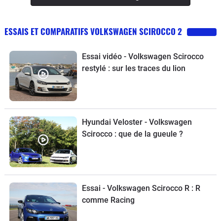
2.0 le moteur est plus fiable car mieux
pensé par rapport au 1.4 trop petit pour
ESSAIS ET COMPARATIFS VOLKSWAGEN SCIROCCO 2
les performances néanmoins bonnes.
Essai vidéo - Volkswagen Scirocco
restylé : sur les traces du lion
Hyundai Veloster - Volkswagen
Scirocco : que de la gueule ?
Essai - Volkswagen Scirocco R : R
comme Racing