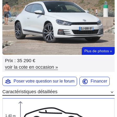
Flottes
Auto
Services
Forum
Plus de photos
»
Moto
Prix :
35 290 €
Marques
voir la cote en occasion
»
Poser votre question sur le forum
Financer
Caractéristiques détaillées
1,40 m