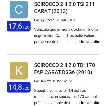
SCIROCCO 2 II 2.0 TSI 211
CARAT
(2013)
Par
cyrRocco
le 01/05/2023
17,6
/20
Véhicule que je viens d'acheter, 2.0 tsi
dsg6 finition Carat. Très belle voiture,
pas assez de recul pour le moment, je
suis juste intervenu sur le bouton
keyless qui fonctionnait quand il en
avait envie. Démontage, nettoyage
SCIROCCO 2 II 2.0 TDI 170
des contacts et remontage. Ça
FAP CARAT DSG6
(2010)
fonctionne nickel maintenant. Je
prévois les vidanges tous les 10k pour
Par
Kevmx
le 15/02/2022
préserver au mieux la mécanique
14,8
/20
Superbe voiture, le TDI est très
sachant que je fais en moyenne 6k/an
robuste aucun soucis, les 170 cv sont
présents capable de tenir des voitures