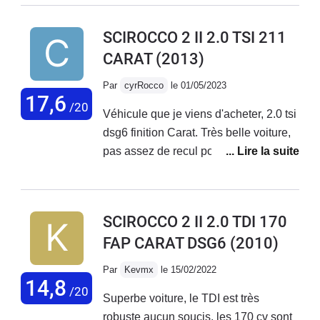
SCIROCCO 2 II 2.0 TSI 211
CARAT
(2013)
Par
cyrRocco
le 01/05/2023
17,6
/20
Véhicule que je viens d'acheter, 2.0 tsi
dsg6 finition Carat. Très belle voiture,
pas assez de recul pour le moment, je
suis juste intervenu sur le bouton
keyless qui fonctionnait quand il en
avait envie. Démontage, nettoyage
SCIROCCO 2 II 2.0 TDI 170
des contacts et remontage. Ça
FAP CARAT DSG6
(2010)
fonctionne nickel maintenant. Je
prévois les vidanges tous les 10k pour
Par
Kevmx
le 15/02/2022
préserver au mieux la mécanique
14,8
/20
Superbe voiture, le TDI est très
sachant que je fais en moyenne 6k/an
robuste aucun soucis, les 170 cv sont