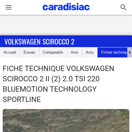
Connexion / Inscription
VOLKSWAGEN SCIROCCO 2
Accueil
Accueil
Essais
Comparatifs
Avis
Actu
Fiches technique
Actu
FICHE TECHNIQUE VOLKSWAGEN
Essais
SCIROCCO 2
II (2) 2.0 TSI 220
Guide
BLUEMOTION TECHNOLOGY
d'achat
SPORTLINE
Electriques
Utilitaires