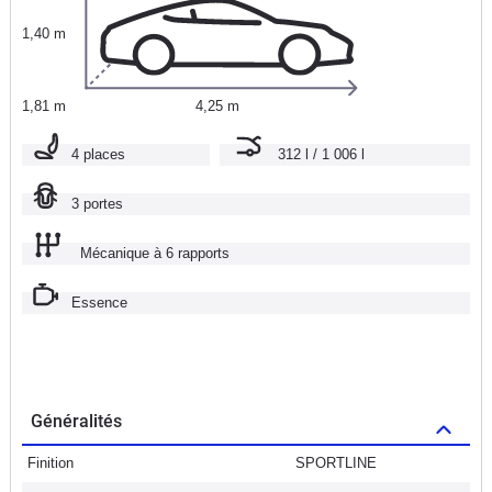
1,40 m
1,81 m
4,25 m
4 places
312 l / 1 006 l
3 portes
Mécanique à 6 rapports
Essence
Généralités
Finition
SPORTLINE