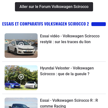
pénible. Je conseille plutôt la version
Aller sur le Forum Volkswagen Scirocco
2.0 le moteur est plus fiable car mieux
pensé par rapport au 1.4 trop petit pour
ESSAIS ET COMPARATIFS VOLKSWAGEN SCIROCCO 2
les performances néanmoins bonnes.
Essai vidéo - Volkswagen Scirocco
restylé : sur les traces du lion
Hyundai Veloster - Volkswagen
Scirocco : que de la gueule ?
Essai - Volkswagen Scirocco R : R
comme Racing