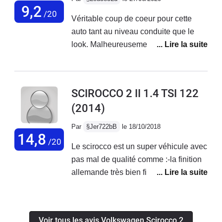
avec un esp qui fait bien le boulot en
9,2
l’insonorisation n’est pas terrible, et le
/20
Véritable coup de coeur pour cette
cas de pépin. Seul panne en 80 000
plus gros défauts selon moi c’est de ne
auto tant au niveau conduite que le
km le capot de turbo qui m'a coûté
pas pouvoir ouvrir le coffre autrement
look. Malheureusement je l'ai depuis 2
400€ pour la réparation dans une
qu’avec la clef où un bouton dans la
ans et je n'ai jamais réellement pu en
concession VW . Je ne suis vraiment
voiture. Oui car il m’est arrivé une
profiter pleinement car je n'ai que des
pas déçu de cette voiture qui me ravi
« drôle » de situation, j’avais ouvert le
problèmes avec cette voiture. J'en suis
toujours après 5 ans. Je recommande
coffre uniquement avec la clef (le reste
SCIROCCO 2 II 1.4 TSI 122
totalement esclave et je me retrouve
cette voiture.
de la voiture reste donc verrouillé), j’ai
(2014)
bloqué... À force de discuter avec des
récupéré des affaires en laissant la
mécano j'ai compris que c'etait le pire
clef posée dans le coffre… en
Par
§Jer722bB
le 18/10/2018
moteur de chez Volkswagen ce 1.4
14,8
refermant, impossible de rouvrir le
/20
Le scirocco est un super véhicule avec
tsi... En deux ans j'ai eu plus de 4500€
coffre sans la clef, la voiture étant
pas mal de qualité comme :-la finition
de frais alors que je l'ai achetée chez
verrouillée… heureusement j’étais
allemande très bien finie -l’habitacle
un professionnel totalement révisée
devant chez moi et j’ai le double mais
très bien insonorisé -le moteur petit
mais je pense que ce moteur est voué
je me suis imaginé la même scène en
mais joueur -le châssis qui a un petit
à péter un de ces jours et je souhaite
vacance loin de chez moi. Problème
côté sport mais qui reste largement
maintenant m'en débarrasser alors
corrige sur la phase 2 mais il faut le
Voir tous les avis Volkswagen Scirocco 2