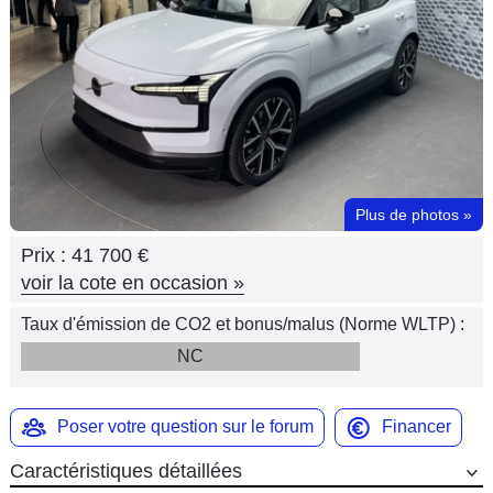
Flottes
Auto
Services
Forum
Plus de photos
»
Moto
Prix :
41 700 €
Marques
voir la cote en occasion
»
Taux d'émission de CO2 et bonus/malus (Norme WLTP) :
NC
Poser votre question sur le forum
Financer
Caractéristiques détaillées