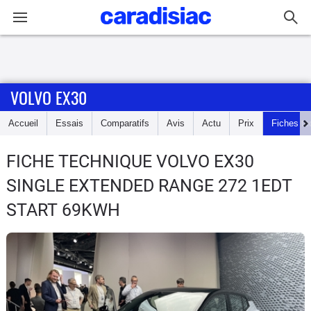
Connexion / Inscription
VOLVO EX30
Accueil
Accueil
Essais
Comparatifs
Avis
Actu
Prix
Fiches te
Actu
FICHE TECHNIQUE VOLVO EX30
Essais
SINGLE EXTENDED RANGE 272 1EDT
Guide
START 69KWH
d'achat
Electriques
Utilitaires